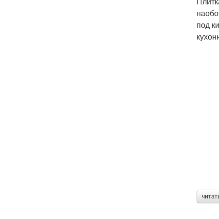
Плитк
наобо
под к
кухон
читат