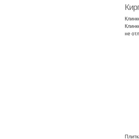
Кир
Клинк
Клинк
не от
Плитка