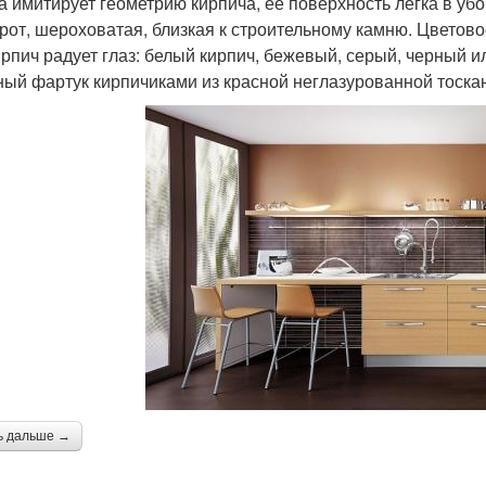
а имитирует геометрию кирпича, ее поверхность легка в убо
рот, шероховатая, близкая к строительному камню. Цветов
ирпич радует глаз: белый кирпич, бежевый, серый, черный и
ный фартук кирпичиками из красной неглазурованной тоскан
ь дальше →