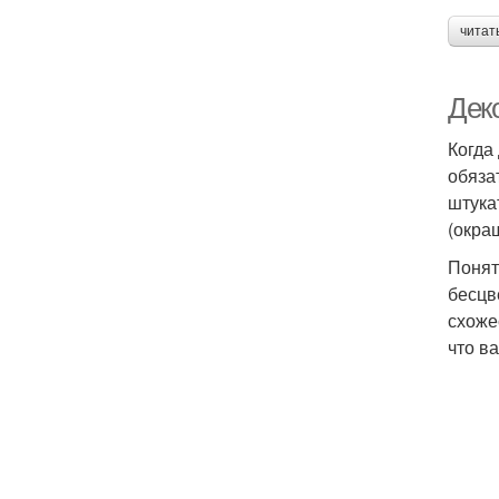
читат
Дек
Когда
обяза
штука
(окра
Понят
бесцв
схоже
что в