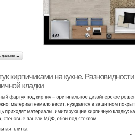
ь дальше →
тук кирпичиками на кухне. Разновидност
пичной кладки
ный фартук под кирпич – оригинальное дизайнерское решени
жно: материал немало весит, нуждается в защитном покрытии
ь приходят материалы, имитирующие кирпичную кладку: ка
а, стеновые панели МДФ, обои под стеклом.
ьная плитка