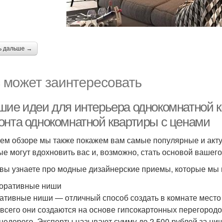
ь дальше →
 может заинтересовать
шие идеи для интерьера однокомнатной к
онта однокомнатной квартиры с ценами
ем обзоре мы также покажем вам самые популярные и акту
ые могут вдохновить вас и, возможно, стать основой вашего
вы узнаете про модные дизайнерские приемы, которые мы 
коративные ниши
ативные ниши — отличный способ создать в комнате место д
всего они создаются на основе гипсокартонных перегородок
 недорого. Эксперты называют сумму до 2 500 рублей за ни