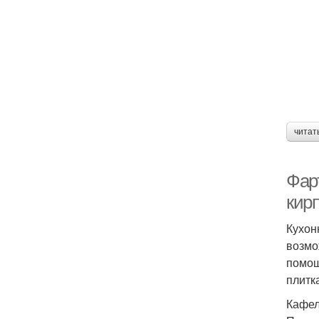
читат
Фар
кир
Кухон
возмо
помощ
плитк
Кафел