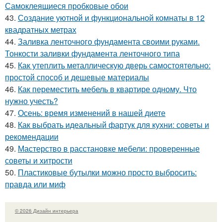
Самоклеящиеся пробковые обои
43.
Создание уютной и функциональной комнаты в 12
квадратных метрах
44.
Заливка ленточного фундамента своими руками.
Тонкости заливки фундамента ленточного типа
45.
Как утеплить металлическую дверь самостоятельно:
простой способ и дешевые материалы
46.
Как переместить мебель в квартире одному. Что
нужно учесть?
47.
Осень: время изменений в нашей диете
48.
Как выбрать идеальный фартук для кухни: советы и
рекомендации
49.
Мастерство в расстановке мебели: проверенные
советы и хитрости
50.
Пластиковые бутылки можно просто выбросить:
правда или миф
© 2026 Дизайн интерьера