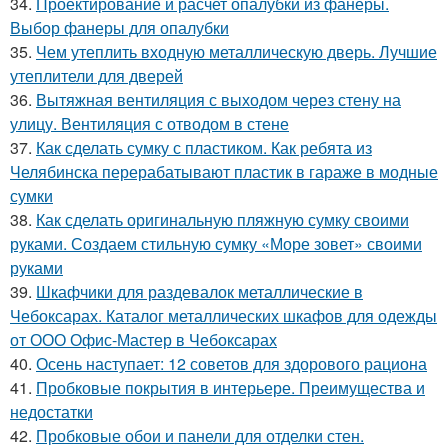
34.
Проектирование и расчет опалубки из фанеры.
Выбор фанеры для опалубки
35.
Чем утеплить входную металлическую дверь. Лучшие
утеплители для дверей
36.
Вытяжная вентиляция с выходом через стену на
улицу. Вентиляция с отводом в стене
37.
Как сделать сумку с пластиком. Как ребята из
Челябинска перерабатывают пластик в гараже в модные
сумки
38.
Как сделать оригинальную пляжную сумку своими
руками. Создаем стильную сумку «Море зовет» своими
руками
39.
Шкафчики для раздевалок металлические в
Чебоксарах. Каталог металлических шкафов для одежды
от ООО Офис-Мастер в Чебоксарах
40.
Осень наступает: 12 советов для здорового рациона
41.
Пробковые покрытия в интерьере. Преимущества и
недостатки
42.
Пробковые обои и панели для отделки стен.