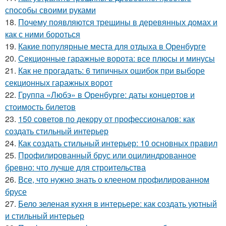
способы своими руками
18.
Почему появляются трещины в деревянных домах и
как с ними бороться
19.
Какие популярные места для отдыха в Оренбурге
20.
Секционные гаражные ворота: все плюсы и минусы
21.
Как не прогадать: 6 типичных ошибок при выборе
секционных гаражных ворот
22.
Группа «Любэ» в Оренбурге: даты концертов и
стоимость билетов
23.
150 советов по декору от профессионалов: как
создать стильный интерьер
24.
Как создать стильный интерьер: 10 основных правил
25.
Профилированный брус или оцилиндрованное
бревно: что лучше для строительства
26.
Все, что нужно знать о клееном профилированном
брусе
27.
Бело зеленая кухня в интерьере: как создать уютный
и стильный интерьер