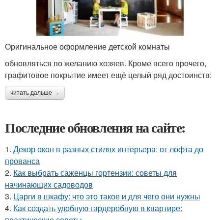
Оригинальное оформление детской комнаты
обновляться по желанию хозяев. Кроме всего прочего,
графитовое покрытие имеет ещё целый ряд достоинств:
читать дальше →
Последние обновления на сайте:
1.
Декор окон в разных стилях интерьера: от лофта до
прованса
2.
Как выбрать саженцы гортензии: советы для
начинающих садоводов
3.
Царги в шкафу: что это такое и для чего они нужны
4.
Как создать удобную гардеробную в квартире:
практические советы