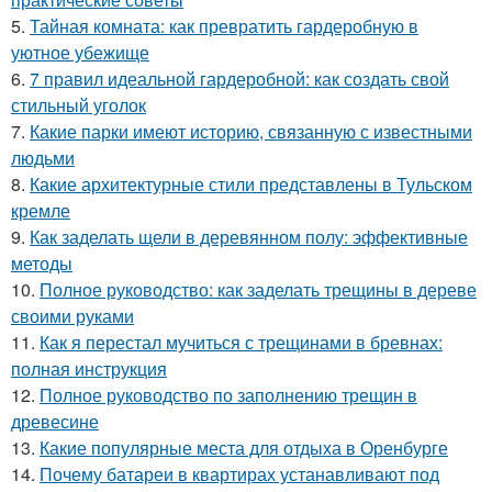
5.
Тайная комната: как превратить гардеробную в
уютное убежище
6.
7 правил идеальной гардеробной: как создать свой
стильный уголок
7.
Какие парки имеют историю, связанную с известными
людьми
8.
Какие архитектурные стили представлены в Тульском
кремле
9.
Как заделать щели в деревянном полу: эффективные
методы
10.
Полное руководство: как заделать трещины в дереве
своими руками
11.
Как я перестал мучиться с трещинами в бревнах:
полная инструкция
12.
Полное руководство по заполнению трещин в
древесине
13.
Какие популярные места для отдыха в Оренбурге
14.
Почему батареи в квартирах устанавливают под