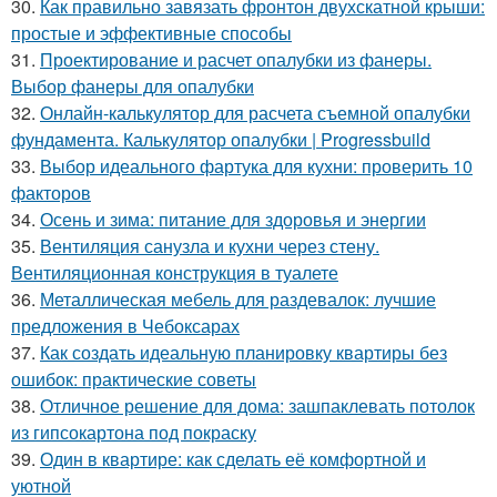
30.
Как правильно завязать фронтон двухскатной крыши:
простые и эффективные способы
31.
Проектирование и расчет опалубки из фанеры.
Выбор фанеры для опалубки
32.
Онлайн-калькулятор для расчета съемной опалубки
фундамента. Калькулятор опалубки | Progressbuild
33.
Выбор идеального фартука для кухни: проверить 10
факторов
34.
Осень и зима: питание для здоровья и энергии
35.
Вентиляция санузла и кухни через стену.
Вентиляционная конструкция в туалете
36.
Металлическая мебель для раздевалок: лучшие
предложения в Чебоксарах
37.
Как создать идеальную планировку квартиры без
ошибок: практические советы
38.
Отличное решение для дома: зашпаклевать потолок
из гипсокартона под покраску
39.
Один в квартире: как сделать её комфортной и
уютной