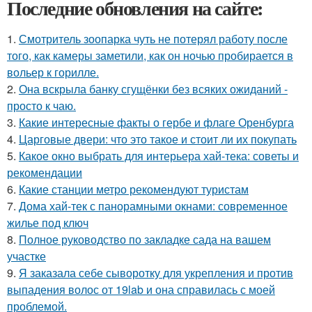
Последние обновления на сайте:
1.
Смотритель зоопарка чуть не потерял работу после
того, как камеры заметили, как он ночью пробирается в
вольер к горилле.
2.
Она вскрыла банку сгущёнки без всяких ожиданий -
просто к чаю.
3.
Какие интересные факты о гербе и флаге Оренбурга
4.
Царговые двери: что это такое и стоит ли их покупать
5.
Какое окно выбрать для интерьера хай-тека: советы и
рекомендации
6.
Какие станции метро рекомендуют туристам
7.
Дома хай-тек с панорамными окнами: современное
жилье под ключ
8.
Полное руководство по закладке сада на вашем
участке
9.
Я заказала себе сыворотку для укрепления и против
выпадения волос от 19lab и она справилась с моей
проблемой.