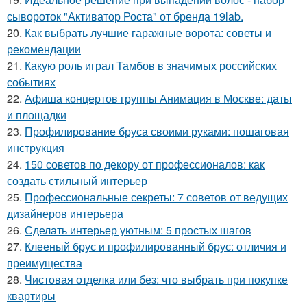
сывороток "Активатор Роста" от бренда 19lab.
20.
Как выбрать лучшие гаражные ворота: советы и
рекомендации
21.
Какую роль играл Тамбов в значимых российских
событиях
22.
Афиша концертов группы Анимация в Москве: даты
и площадки
23.
Профилирование бруса своими руками: пошаговая
инструкция
24.
150 советов по декору от профессионалов: как
создать стильный интерьер
25.
Профессиональные секреты: 7 советов от ведущих
дизайнеров интерьера
26.
Сделать интерьер уютным: 5 простых шагов
27.
Клееный брус и профилированный брус: отличия и
преимущества
28.
Чистовая отделка или без: что выбрать при покупке
квартиры