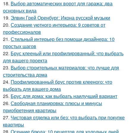
18.
Выбор автоматических ворот для гаража: два
основных вида
19.
Элвин Грей Оренбург: Икона русской музыки
20.
Создание уютного интерьера: 9 советов от
профессионалов
21.
Стильный интерьер без помощи дизайнера: 10
простых шагов
22.
Брус клееный или профилированный: что выбрать
для вашего проекта
23.
Выбор строительных материалов: что лучше для
строительства дома
24.
Профилированный брус против клееного: что
выбрать для вашего дома
25.
Брус для дома: как выбрать наилучший вариант
26.
Свободная планировка: плюсы и минусы
приобретения квартиры
27.
Чистовая отделка или без: что выбрать при покупке
квартиры
28.
Осенние блюда: 10 рецептов для холодных дней