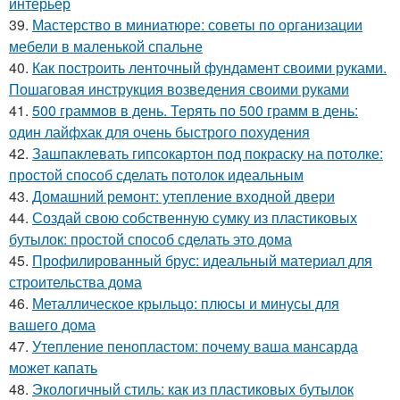
интерьер
39.
Мастерство в миниатюре: советы по организации
мебели в маленькой спальне
40.
Как построить ленточный фундамент своими руками.
Пошаговая инструкция возведения своими руками
41.
500 граммов в день. Терять по 500 грамм в день:
один лайфхак для очень быстрого похудения
42.
Зашпаклевать гипсокартон под покраску на потолке:
простой способ сделать потолок идеальным
43.
Домашний ремонт: утепление входной двери
44.
Создай свою собственную сумку из пластиковых
бутылок: простой способ сделать это дома
45.
Профилированный брус: идеальный материал для
строительства дома
46.
Металлическое крыльцо: плюсы и минусы для
вашего дома
47.
Утепление пенопластом: почему ваша мансарда
может капать
48.
Экологичный стиль: как из пластиковых бутылок