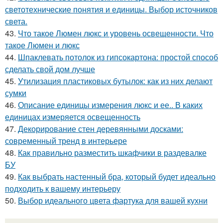
светотехнические понятия и единицы. Выбор источников
света.
43.
Что такое Люмен люкс и уровень освещенности. Что
такое Люмен и люкс
44.
Шпаклевать потолок из гипсокартона: простой способ
сделать свой дом лучше
45.
Утилизация пластиковых бутылок: как из них делают
сумки
46.
Описание единицы измерения люкс и ее.. В каких
единицах измеряется освещенность
47.
Декорирование стен деревянными досками:
современный тренд в интерьере
48.
Как правильно разместить шкафчики в раздевалке
БУ
49.
Как выбрать настенный бра, который будет идеально
подходить к вашему интерьеру
50.
Выбор идеального цвета фартука для вашей кухни