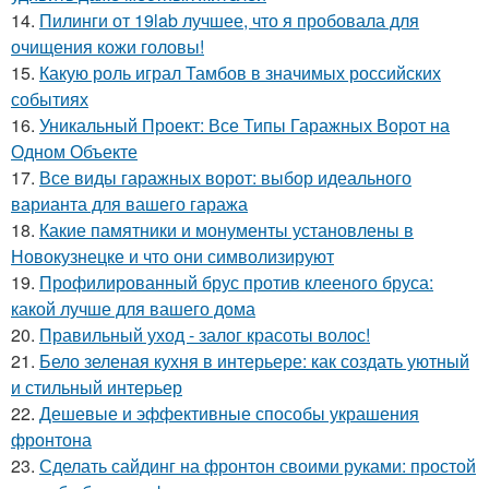
14.
Пилинги от 19lab лучшее, что я пробовала для
очищения кожи головы!
15.
Какую роль играл Тамбов в значимых российских
событиях
16.
Уникальный Проект: Все Типы Гаражных Ворот на
Одном Объекте
17.
Все виды гаражных ворот: выбор идеального
варианта для вашего гаража
18.
Какие памятники и монументы установлены в
Новокузнецке и что они символизируют
19.
Профилированный брус против клееного бруса:
какой лучше для вашего дома
20.
Правильный уход - залог красоты волос!
21.
Бело зеленая кухня в интерьере: как создать уютный
и стильный интерьер
22.
Дешевые и эффективные способы украшения
фронтона
23.
Сделать сайдинг на фронтон своими руками: простой