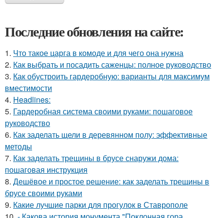
Последние обновления на сайте:
1.
Что такое царга в комоде и для чего она нужна
2.
Как выбрать и посадить саженцы: полное руководство
3.
Как обустроить гардеробную: варианты для максимум
вместимости
4.
Headlines:
5.
Гардеробная система своими руками: пошаговое
руководство
6.
Как заделать щели в деревянном полу: эффективные
методы
7.
Как заделать трещины в брусе снаружи дома:
пошаговая инструкция
8.
Дешёвое и простое решение: как заделать трещины в
брусе своими руками
9.
Какие лучшие парки для прогулок в Ставрополе
10.
- Какова история монумента "Поклонная гора