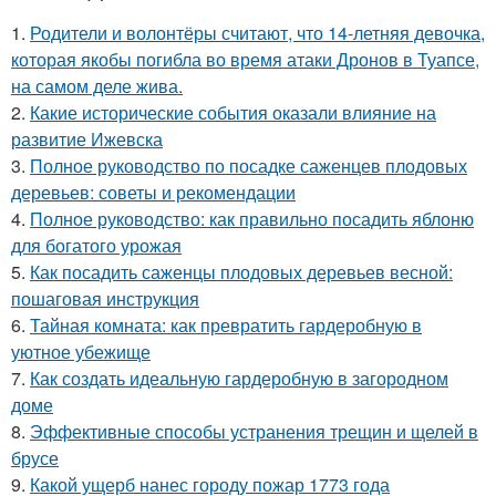
1.
Родители и волонтёры считают, что 14-летняя девочка,
которая якобы погибла во время атаки Дронов в Туапсе,
на самом деле жива.
2.
Какие исторические события оказали влияние на
развитие Ижевска
3.
Полное руководство по посадке саженцев плодовых
деревьев: советы и рекомендации
4.
Полное руководство: как правильно посадить яблоню
для богатого урожая
5.
Как посадить саженцы плодовых деревьев весной:
пошаговая инструкция
6.
Тайная комната: как превратить гардеробную в
уютное убежище
7.
Как создать идеальную гардеробную в загородном
доме
8.
Эффективные способы устранения трещин и щелей в
брусе
9.
Какой ущерб нанес городу пожар 1773 года