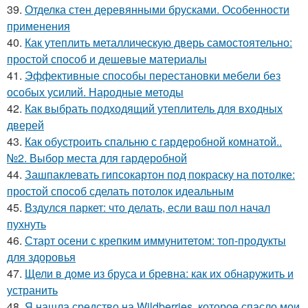
39.
Отделка стен деревянными брусками. Особенности
применения
40.
Как утеплить металлическую дверь самостоятельно:
простой способ и дешевые материалы
41.
Эффективные способы перестановки мебели без
особых усилий. Народные методы
42.
Как выбрать подходящий утеплитель для входных
дверей
43.
Как обустроить спальню с гардеробной комнатой..
№2. Выбор места для гардеробной
44.
Зашпаклевать гипсокартон под покраску на потолке:
простой способ сделать потолок идеальным
45.
Вздулся паркет: что делать, если ваш пол начал
пухнуть
46.
Старт осени с крепким иммунитетом: топ-продукты
для здоровья
47.
Щели в доме из бруса и бревна: как их обнаружить и
устранить
48.
Я нашла средство на Wildberries, которое спасло мои