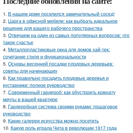
Последние обновления на сайте:
1.
В нашем доме поселился замечательный сосед!
2.
Царга в офисной мебели: как выбрать идеальное
решение для вашего рабочего пространства
3.
Отвечаем на один из самых популярных вопросов: что
такое счастье
4.
Металлопластиковые окна для домов хай-тек:
сочетание стиля и функциональности
5.
Основы весенней посадки плодовых деревьев:
советы для начинающих
6.
Как правильно посадить плодовые деревья и
кустарники: полное руководство
7.
Современный гардероб: как обустроить комнату
мечты в вашей квартире
8.
Гардеробная система своими руками: пошаговое
руководство
9.
Какие галереи искусства можно посетить
10.
Какую роль играла Чита в революции 1917 года