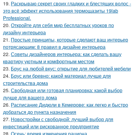
19.
Раскрываю секрет своих гладких и блестящих волос -
это всё эффект использования термощазиты 19lab
Professional.
20.
Откройте для себя мир бесплатных уроков по
дизайну интерьера
21.
Простые принципы, которые сделают ваш интерьер
потрясающим: 8 правил в дизайне интерьера
22.
Советы дизайнеров интерьера: как сделать вашу
квартиру уютным и комфортным местом
23.
Брус на любой вкус: открытие для любителей мебели
24.
Брус или бревно: какой материал лучше для
строительства дома
25.
Свободная или готовая планировка: какой выбор
лучше для вашего дома
26.
Расписание Дидюли в Кемерове: как легко и быстро
добраться до пункта назначения
27.
Новостройки с свободной: лучший выбор для
инвестиций или рискованное предприятие
28.
Осень: время изменения рациона