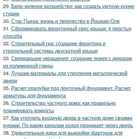
29.
Бело-зеленое волшебство: как создать уютную кухню
студию
30.
Стас Пьеха: жизнь и творчество в Йошкар-Оле
31.
Сформировать фронтонный свес крыши: 4 простых
способа
32.
Строительный гид: создание фронтона и
стропильной системы двускатной крыши
33.
Сверкающие украшения: создание ложек с декором
из полимерной глины
34.
Лучшие материалы для утепления металлической
двери
35.
Расчет опалубки под ленточный фундамент. Расчет
арматуры для фундамента
36.
Строительство частного дома: как правильно
планировать комнаты
37.
Как утеплить входную дверь в частном доме своими
руками. По каким каналам холод проникает через дверь
38.
Удивительные идеи для выкройки фартуков для