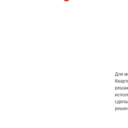
Для м
Кварт
решаю
испол
сдела
решен