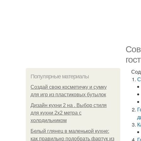
Сов
гос
Сод
Популярные материалы
С
Создай свою косметичку и сумку
для игр из пластиковых бутылок
Дизайн кухни 2 на . Выбор стиля
Г
для кухни 2х2 метра с
д
холодильником
К
Белый глянец в маленькой кухне:
как правильно подобрать фартук из
Г