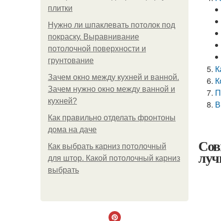
плитки
Нужно ли шпаклевать потолок под
покраску. Выравнивание
потолочной поверхности и
грунтование
К
Зачем окно между кухней и ванной.
К
Зачем нужно окно между ванной и
П
кухней?
В
Как правильно отделать фронтоны
дома на даче
Сов
Как выбрать карниз потолочный
луч
для штор. Какой потолочный карниз
выбрать