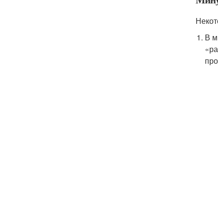
Некот
В м
«ра
про