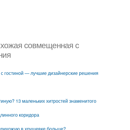
ихожая совмещенная с
ния
с гостиной — лучшие дизайнерские решения
стиную? 13 маленьких хитростей знаменитого
длинного коридора
 прихожую в хрущевке больше?