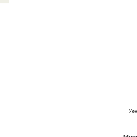
Уве
Мину