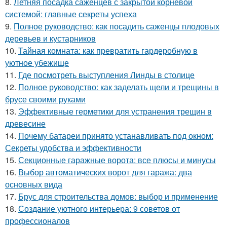
8.
Летняя посадка саженцев с закрытой корневой
системой: главные секреты успеха
9.
Полное руководство: как посадить саженцы плодовых
деревьев и кустарников
10.
Тайная комната: как превратить гардеробную в
уютное убежище
11.
Где посмотреть выступления Линды в столице
12.
Полное руководство: как заделать щели и трещины в
брусе своими руками
13.
Эффективные герметики для устранения трещин в
древесине
14.
Почему батареи принято устанавливать под окном:
Секреты удобства и эффективности
15.
Секционные гаражные ворота: все плюсы и минусы
16.
Выбор автоматических ворот для гаража: два
основных вида
17.
Брус для строительства домов: выбор и применение
18.
Создание уютного интерьера: 9 советов от
профессионалов