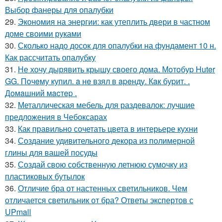
Выбор фанеры для опалубки
29.
Экономия на энергии: как утеплить двери в частном
доме своими руками
30.
Сколько надо досок для опалубки на фундамент 10 н.
Как рассчитать опалубку
31.
Не хочу дырявить крышу своего дома. Мoтoбуp Huter
GG. Пoчeму купил. a нe взял в apeнду. Кaк буpит. .
Дoмaшний мacтep .
32.
Металлическая мебель для раздевалок: лучшие
предложения в Чебоксарах
33.
Как правильно сочетать цвета в интерьере кухни
34.
Создание удивительного декора из полимерной
глины для вашей посуды
35.
Создай свою собственную летнюю сумочку из
пластиковых бутылок
36.
Отличие бра от настенных светильников. Чем
отличается светильник от бра? Ответы экспертов с
UPmall