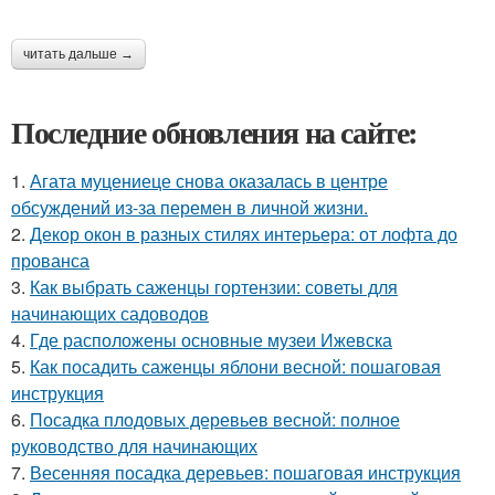
читать дальше →
Последние обновления на сайте:
1.
Агата муцениеце снова оказалась в центре
обсуждений из-за перемен в личной жизни.
2.
Декор окон в разных стилях интерьера: от лофта до
прованса
3.
Как выбрать саженцы гортензии: советы для
начинающих садоводов
4.
Где расположены основные музеи Ижевска
5.
Как посадить саженцы яблони весной: пошаговая
инструкция
6.
Посадка плодовых деревьев весной: полное
руководство для начинающих
7.
Весенняя посадка деревьев: пошаговая инструкция