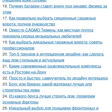
16.
Почему батареи ставят внизу под окнами: физика за
этим
17.
Как правильно выбрать секционные гаражные
ворота: полное руководство
18.
Оркестр CAGMO Тюмень: как местная группа
покорила сердца музыкальных любителей
19.
Как выбрать идеальные гаражные ворота: советы
профессионалов
20.
Топ-5 трендов в интерьерном дизайне: как сделать
ваш дом стильным и актуальным
21.
Какие современные развлекательные комплексы
есть в Ростове-на-Дону
22.
Просто и быстро: самоучитель по дизайну интерьера
23.
Брус или бревно: какой материал лучше для
строительства дома
24.
Из какого бруса лучше строить дом: проверим
основные факторы
25.
Идеальный выбор для подшивки фронтонных и