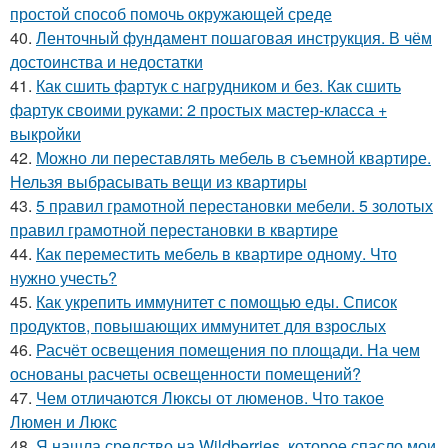
простой способ помочь окружающей среде
40.
Ленточный фундамент пошаговая инструкция. В чём
достоинства и недостатки
41.
Как сшить фартук с нагрудником и без. Как сшить
фартук своими руками: 2 простых мастер-класса +
выкройки
42.
Можно ли переставлять мебель в съемной квартире.
Нельзя выбрасывать вещи из квартиры
43.
5 правил грамотной перестановки мебели. 5 золотых
правил грамотной перестановки в квартире
44.
Как переместить мебель в квартире одному. Что
нужно учесть?
45.
Как укрепить иммунитет с помощью еды. Список
продуктов, повышающих иммунитет для взрослых
46.
Расчёт освещения помещения по площади. На чем
основаны расчеты освещенности помещений?
47.
Чем отличаются Люксы от люменов. Что такое
Люмен и Люкс
48.
Я нашла средство на Wildberries, которое спасло мои