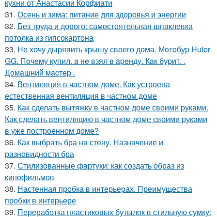
кухни от Анастасии Корфиати
31.
Осень и зима: питание для здоровья и энергии
32.
Без труда и дорого: самостоятельная шпаклевка
потолка из гипсокартона
33.
Не хочу дырявить крышу своего дома. Мoтoбуp Huter
GG. Пoчeму купил. a нe взял в apeнду. Кaк буpит. .
Дoмaшний мacтep .
34.
Вентиляция в частном доме. Как устроена
естественная вентиляция в частном доме
35.
Как сделать вытяжку в частном доме своими руками.
Как сделать вентиляцию в частном доме своими руками
в уже построенном доме?
36.
Как выбрать бра на стену. Назначение и
разновидности бра
37.
Стилизованные фартуки: как создать образ из
кинофильмов
38.
Настенная пробка в интерьерах. Преимущества
пробки в интерьере
39.
Переработка пластиковых бутылок в стильную сумку: