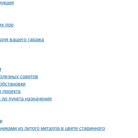
рукция
их пор
 для вашего гаража
м
олезных советов
 обстановки
о проекта
 до пункта назначения
и
никами из литого металла в цвете старинного