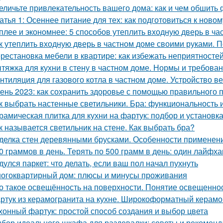
еличьте привлекательность вашего дома: как и чем обшить
атья 1: Осеннее питание для тех: как подготовиться к ново
плее и экономнее: 5 способов утеплить входную дверь в ча
к утеплить входную дверь в частном доме своими руками. П
рестановка мебели в квартире: как избежать неприятносте
тяжка для кухни в стену в частном доме. Нормы и требов
нтиляция для газового котла в частном доме. Устройство в
ень 2023: как сохранить здоровье с помощью правильного 
к выбрать настенные светильники. Бра: функциональность 
рамическая плитка для кухни на фартук: подбор и установк
к называется светильник на стене. Как выбрать бра?
делка стен деревянными брусками. Особенности применен
0 граммов в день. Терять по 500 грамм в день: один лайфх
дулся паркет: что делать, если ваш пол начал пухнуть
огоквартирный дом: плюсы и минусы проживания
о такое освещённость на поверхности. Понятие освещенно
ртук из керамогранита на кухне. Широкоформатный керамо
хонный фартук: простой способ создания и выбор цвета
бор идеального шкафа для раздевалки: советы и рекомен