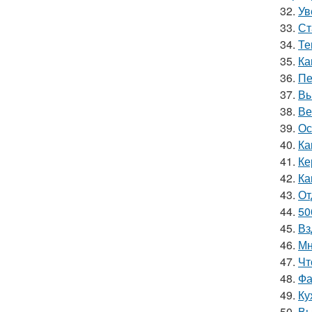
32.
Ув
33.
Ст
34.
Те
35.
Ка
36.
Пе
37.
Вы
38.
Ве
39.
Ос
40.
Ка
41.
Ке
42.
Ка
43.
От
44.
50
45.
Вз
46.
Мн
47.
Чт
48.
Фа
49.
Ку
50.
Вы