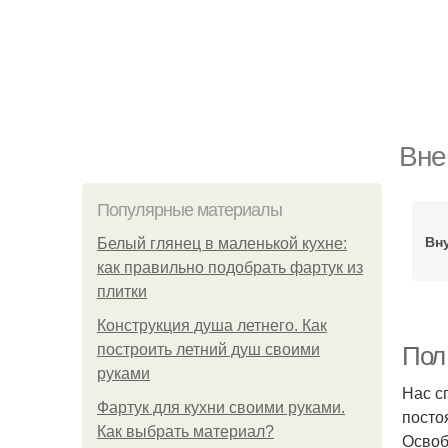
Вне
Популярные материалы
Вн
Белый глянец в маленькой кухне:
как правильно подобрать фартук из
плитки
Конструкция душа летнего. Как
построить летний душ своими
Пол 
руками
Нас с
Фартук для кухни своими руками.
посто
Как выбрать материал?
Освоб