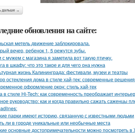
ь дальше →
ледние обновления на сайте:
ьская метель движение заблокировала.
рый вечер, ребенок 1, 5 режутся зубы.
 с мужем с магазина я заметила вот такую птичку.
га в шкафу: что это такое и для чего она нужна
ьтурная жизнь Калининграда: фестивали, музеи и театры
ор остекления дома в стиле хай-тек: современные решения
ременное оформление окон: стиль хай-тек
а в стиле Hi-Tech: как современность преображает интерье
ное руководство: как и когда правильно сажать саженцы п
adlines:
кие парки имеют историю, связанную с известными людьми
ть ли в городе уникальные или необычные места
кие основные достопримечательности можно посмотреть в