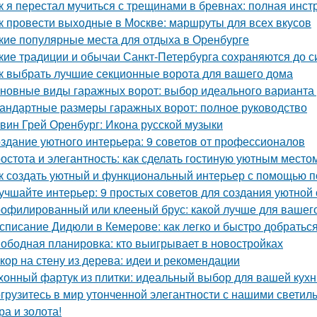
к я перестал мучиться с трещинами в бревнах: полная инст
к провести выходные в Москве: маршруты для всех вкусов
кие популярные места для отдыха в Оренбурге
кие традиции и обычаи Санкт-Петербурга сохраняются до с
к выбрать лучшие секционные ворота для вашего дома
новные виды гаражных ворот: выбор идеального варианта
андартные размеры гаражных ворот: полное руководство
вин Грей Оренбург: Икона русской музыки
здание уютного интерьера: 9 советов от профессионалов
остота и элегантность: как сделать гостиную уютным место
к создать уютный и функциональный интерьер с помощью п
учшайте интерьер: 9 простых советов для создания уютной
офилированный или клееный брус: какой лучше для вашег
списание Дидюли в Кемерове: как легко и быстро добраться
ободная планировка: кто выигрывает в новостройках
кор на стену из дерева: идеи и рекомендации
хонный фартук из плитки: идеальный выбор для вашей кухн
грузитесь в мир утонченной элегантности с нашими светиль
ра и золота!