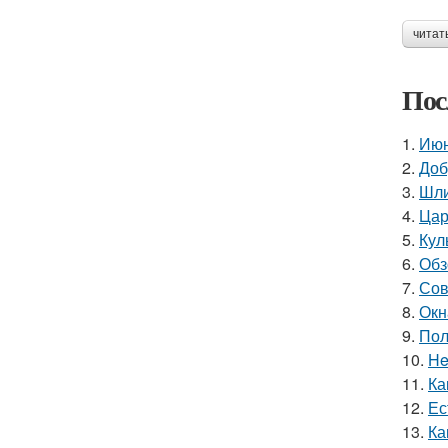
читат
Пос
1.
Июн
2.
Доб
3.
Шли
4.
Цар
5.
Кул
6.
Обз
7.
Сов
8.
Окн
9.
Пол
10.
He
11.
Ка
12.
Ес
13.
Ка