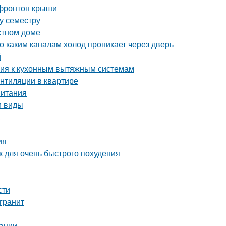
 фронтон крыши
му семестру
стном доме
о каким каналам холод проникает через дверь
й
ания к кухонным вытяжным системам
ентиляции в квартире
питания
и виды
а
ия
ак для очень быстрого похудения
сти
гранит
дации