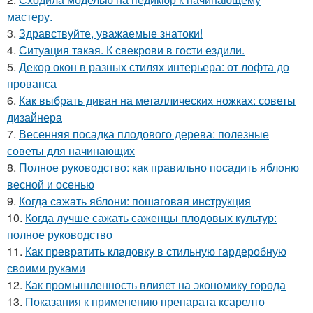
мастеру.
3.
Здравствуйте, уважаемые знатоки!
4.
Ситуaция такая. К свекрови в гости ездили.
5.
Декор окон в разных стилях интерьера: от лофта до
прованса
6.
Как выбрать диван на металлических ножках: советы
дизайнера
7.
Весенняя посадка плодового дерева: полезные
советы для начинающих
8.
Полное руководство: как правильно посадить яблоню
весной и осенью
9.
Когда сажать яблони: пошаговая инструкция
10.
Когда лучше сажать саженцы плодовых культур:
полное руководство
11.
Как превратить кладовку в стильную гардеробную
своими руками
12.
Как промышленность влияет на экономику города
13.
Показания к применению препарата ксарелто