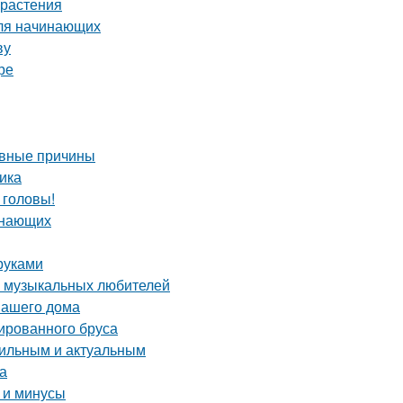
 растения
для начинающих
ву
ре
овные причины
ика
 головы!
инающих
руками
а музыкальных любителей
вашего дома
ированного бруса
стильным и актуальным
а
 и минусы