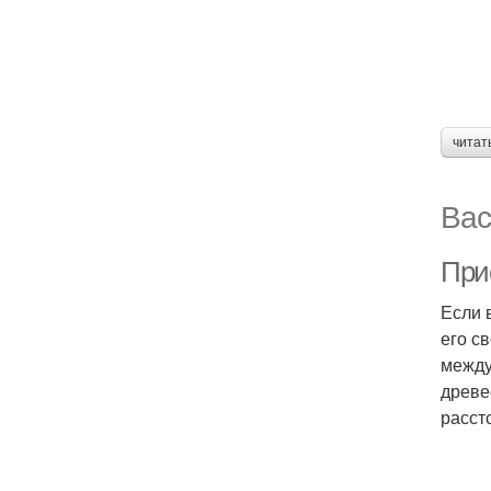
читат
Вас
При
Если 
его с
между
древе
расст