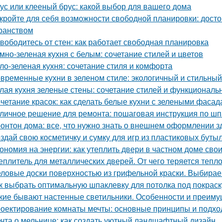
ус или клееный брус: какой выбор для вашего дома
кройте для себя возможности свободной планировки: досто
ранством
вободитесь от стен: как работает свободная планировка
мно-зеленая кухня с белым: сочетание стилей и цветов
ло-зеленая кухня: сочетание стиля и комфорта
временные кухни в зеленом стиле: экологичный и стильны
лая кухня зеленые стены: сочетание стилей и функциональ
четание красок: как сделать белые кухни с зелеными фаса
личное решение для ремонта: пошаговая инструкция по шп
онтон дома: все, что нужно знать о внешнем оформлении з
здай свою косметичку и сумку для игр из пластиковых буты
ономия на энергии: как утеплить двери в частном доме сво
еплитель для металлических дверей. От чего теряется тепл
ловые доски поверхностью из грифельной краски. Выбирае
к выбрать оптимальную шпаклевку для потолка под покраск
кие бывают настенные светильники. Особенности и преим
оектирование комнаты мечты: основные принципы и подх
чта о мельнице: как создать уютный ландшафтный дизайн