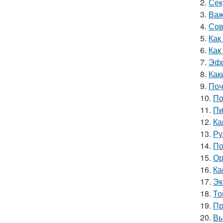
2.
Сек
3.
Важ
4.
Сов
5.
Как
6.
Как
7.
Эфф
8.
Как
9.
Поч
10.
По
11.
Пи
12.
Ка
13.
Ру
14.
По
15.
Ор
16.
Ка
17.
Эк
18.
То
19.
Пр
20.
Вы