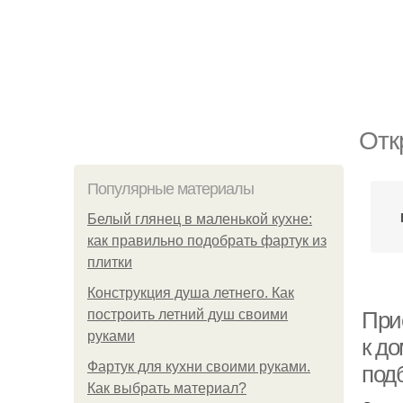
Отк
Популярные материалы
Белый глянец в маленькой кухне:
как правильно подобрать фартук из
плитки
Конструкция душа летнего. Как
построить летний душ своими
При
руками
к д
Фартук для кухни своими руками.
под
Как выбрать материал?