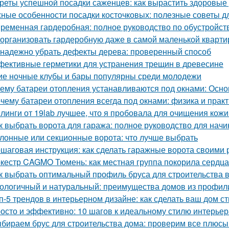
реты успешной посадки саженцев: как вырастить здоровые
ные особенности посадки косточковых: полезные советы 
ременная гардеробная: полное руководство по обустройст
 организовать гардеробную даже в самой маленькой кварти
 надежно убрать дефекты дерева: проверенный способ
ективные герметики для устранения трещин в древесине
ие ночные клубы и бары популярны среди молодежи
ему батареи отопления устанавливаются под окнами: Осн
чему батареи отопления всегда под окнами: физика и практ
линги от 19lab лучшее, что я пробовала для очищения кожи
к выбрать ворота для гаража: полное руководство для нач
лонные или секционные ворота: что лучше выбрать
шаговая инструкция: как сделать гаражные ворота своими 
кестр CAGMO Тюмень: как местная группа покорила сердц
к выбрать оптимальный профиль бруса для строительства 
ологичный и натуральный: преимущества домов из профил
п-5 трендов в интерьерном дизайне: как сделать ваш дом 
осто и эффективно: 10 шагов к идеальному стилю интерьер
бираем брус для строительства дома: проверим все плюсы