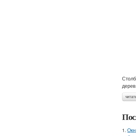
Столб
дерев
читат
Пос
1.
Окн