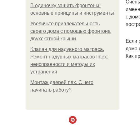
Очень
В одиночку зашить фронтоны:
именн
основные принципы и инструменты
с дом
постр
Увеличьте привлекательность
своего дома с помощью фронтона
двухскатной крыши
Если 
дома 
Клапан для надувного матраса.
Как п
Ремонт надувных матрасов Intex:
неисправности и методы их
устранения
Монтаж дверей пвх. С чего
начинать работу?