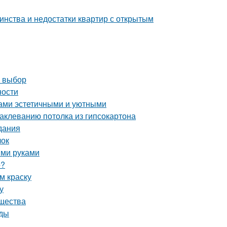
инства и недостатки квартир с открытым
й выбор
ности
дами эстетичными и уютными
аклеванию потолка из гипсокартона
дания
лок
ими руками
о?
м краску
у
ущества
оды