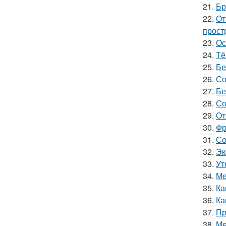
21.
Бр
22.
От
прост
23.
Ос
24.
Тё
25.
Бе
26.
Со
27.
Бе
28.
Со
29.
От
30.
Фр
31.
Со
32.
Эк
33.
Ут
34.
Ме
35.
Ка
36.
Ка
37.
Пр
38.
Ме