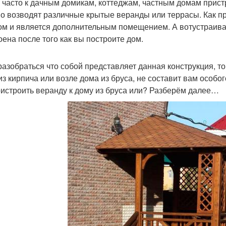
 часто к дачным домикам, коттеджам, частным домам прист
о возводят различные крытые веранды или террасы. Как пр
ом и является дополнительным помещением. А вотустраивае
оена после того как вы построите дом.
разобраться что собой представляет данная конструкция, то
из кирпича или возле дома из бруса, не составит вам особо
ристроить веранду к дому из бруса или? Разберём далее…