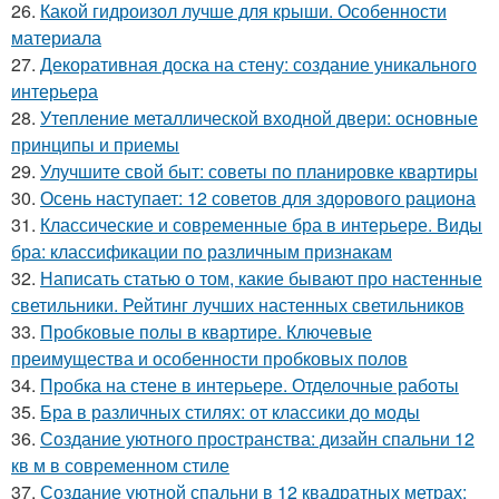
26.
Какой гидроизол лучше для крыши. Особенности
материала
27.
Декоративная доска на стену: создание уникального
интерьера
28.
Утепление металлической входной двери: основные
принципы и приемы
29.
Улучшите свой быт: советы по планировке квартиры
30.
Осень наступает: 12 советов для здорового рациона
31.
Классические и современные бра в интерьере. Виды
бра: классификации по различным признакам
32.
Написать статью о том, какие бывают про настенные
светильники. Рейтинг лучших настенных светильников
33.
Пробковые полы в квартире. Ключевые
преимущества и особенности пробковых полов
34.
Пробка на стене в интерьере. Отделочные работы
35.
Бра в различных стилях: от классики до моды
36.
Создание уютного пространства: дизайн спальни 12
кв м в современном стиле
37.
Создание уютной спальни в 12 квадратных метрах: