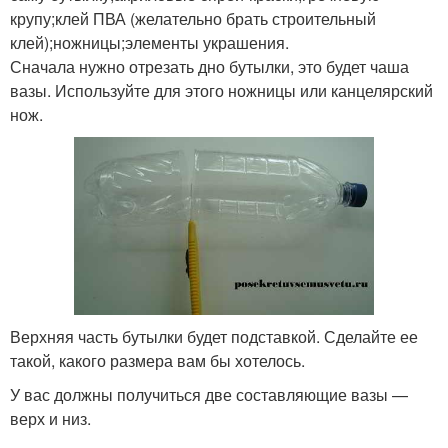
крупу;клей ПВА (желательно брать строительный
клей);ножницы;элементы украшения.
Сначала нужно отрезать дно бутылки, это будет чаша
Простая ваза
Ваза для мелочей
вазы. Используйте для этого ножницы или канцелярский
нож.
Вазы из бутылок
Пластиковые вазы
Руки из пластиковых
Напольная ваза
бутылок
Верхняя часть бутылки будет подставкой. Сделайте ее
такой, какого размера вам бы хотелось.
У вас должны получиться две составляющие вазы —
верх и низ.