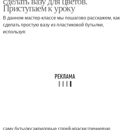
сделать вазу для цветов.
Приступаем к уроку
В данном мастер-классе мы пошагово расскажем, как
сделать простую вазу из пластиковой бутылки,
Ажурная ваза
Изысканная ваза
используя:
Вазы из пластиковой
Вазочка из бутылки
бутылки
Вазочка из пластиковой
Вазы с рельефным
бутылки
узором
Изделие из бутылки
Литровая бутылка
саму бутылку;акриловые спрей-краски;гречневую