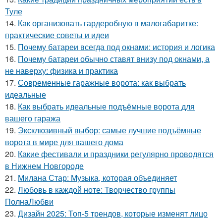
Туле
14.
Как организовать гардеробную в малогабаритке:
практические советы и идеи
15.
Почему батареи всегда под окнами: история и логика
16.
Почему батареи обычно ставят внизу под окнами, а
не наверху: физика и практика
17.
Современные гаражные ворота: как выбрать
идеальные
18.
Как выбрать идеальные подъёмные ворота для
вашего гаража
19.
Эксклюзивный выбор: самые лучшие подъёмные
ворота в мире для вашего дома
20.
Какие фестивали и праздники регулярно проводятся
в Нижнем Новгороде
21.
Милана Стар: Музыка, которая объединяет
22.
Любовь в каждой ноте: Творчество группы
ПолнаЛюбви
23.
Дизайн 2025: Топ-5 трендов, которые изменят лицо