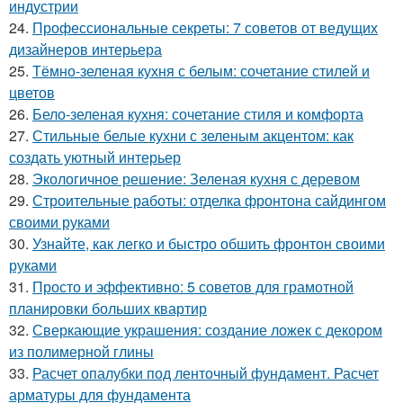
индустрии
24.
Профессиональные секреты: 7 советов от ведущих
дизайнеров интерьера
25.
Тёмно-зеленая кухня с белым: сочетание стилей и
цветов
26.
Бело-зеленая кухня: сочетание стиля и комфорта
27.
Стильные белые кухни с зеленым акцентом: как
создать уютный интерьер
28.
Экологичное решение: Зеленая кухня с деревом
29.
Строительные работы: отделка фронтона сайдингом
своими руками
30.
Узнайте, как легко и быстро обшить фронтон своими
руками
31.
Просто и эффективно: 5 советов для грамотной
планировки больших квартир
32.
Сверкающие украшения: создание ложек с декором
из полимерной глины
33.
Расчет опалубки под ленточный фундамент. Расчет
арматуры для фундамента