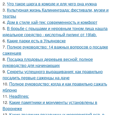
2.
Что такое царга в комоде и для чего она нужна
3.
Культурная жизнь Калининграда: фестивали, музеи и
театры
4.
Дом в стиле хай-тек: современность и комфорт
5.
В борьбе с прыщами и неровным тоном лица нашла
идеальное средство - кислотный пилинг от 19lab.
6.
Какие парки есть в Ульяновске
7.
Полное руководство: 14 важных вопросов о посадке
саженцев
8.
Посадка плодовых деревьев весной: полное
руководство для начинающих
9.
Секреты успешного выращивания: как правильно
посадить первые саженцы на даче
10.
Полное руководство: когда и как правильно сажать
яблоню
11.
Headlines:
12.
Какие памятники и монументы установлены в
Воронеже
13.
Какие традиции праздничных мероприятий есть в