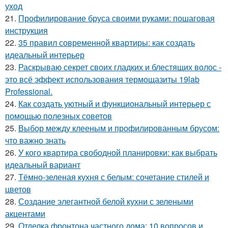
уход
21.
Профилирование бруса своими руками: пошаговая
инструкция
22.
35 правил современной квартиры: как создать
идеальный интерьер
23.
Раскрываю секрет своих гладких и блестящих волос -
это всё эффект использования термощазиты 19lab
Professional.
24.
Как создать уютный и функциональный интерьер с
помощью полезных советов
25.
Выбор между клееным и профилированным брусом:
что важно знать
26.
У кого квартира свободной планировки: как выбрать
идеальный вариант
27.
Тёмно-зеленая кухня с белым: сочетание стилей и
цветов
28.
Создание элегантной белой кухни с зелеными
акцентами
29.
Отделка фронтона частного дома: 10 вопросов и