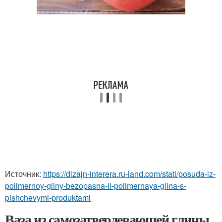
Источник:
https://dizajn-interera.ru-land.com/stati/posuda-iz-
polimernoy-gliny-bezopasna-li-polimernaya-glina-s-
pishchevymi-produktami
Ваза из самозатвердевающей глины.