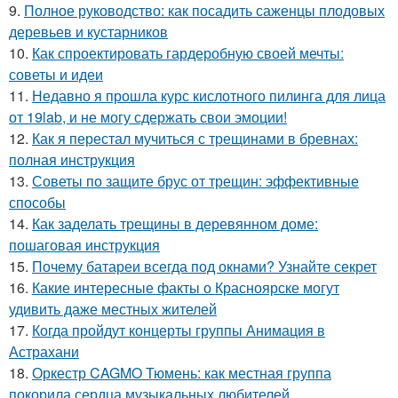
9.
Полное руководство: как посадить саженцы плодовых
деревьев и кустарников
10.
Как спроектировать гардеробную своей мечты:
советы и идеи
11.
Недавно я прошла курс кислотного пилинга для лица
от 19lab, и не могу сдержать свои эмоции!
12.
Как я перестал мучиться с трещинами в бревнах:
полная инструкция
13.
Советы по защите брус от трещин: эффективные
способы
14.
Как заделать трещины в деревянном доме:
пошаговая инструкция
15.
Почему батареи всегда под окнами? Узнайте секрет
16.
Какие интересные факты о Красноярске могут
удивить даже местных жителей
17.
Когда пройдут концерты группы Анимация в
Астрахани
18.
Оркестр CAGMO Тюмень: как местная группа
покорила сердца музыкальных любителей