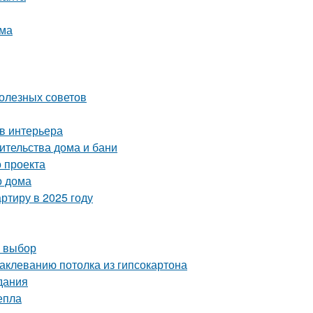
ома
олезных советов
в интерьера
ительства дома и бани
 проекта
о дома
ртиру в 2025 году
й выбор
аклеванию потолка из гипсокартона
дания
епла