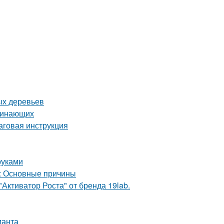
ых деревьев
ачинающих
аговая инструкция
руками
а: Основные причины
Активатор Роста" от бренда 19lab.
ианта