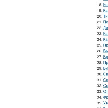
18.
Ко
19.
Ка
20.
Ти
21.
По
22.
Ди
23.
Ка
24.
Ка
25.
Пр
26.
Вы
27.
Бр
28.
Пр
29.
Бу
30.
Св
31.
Св
32.
Со
33.
От
34.
Фр
35.
Ут