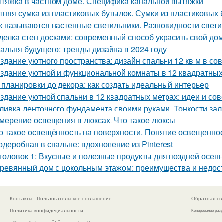
тяжка в частном доме. Специфика канальной вытяжки
тняя сумка из пластиковых бутылок. Сумки из пластиковых 
к называются настенные светильники. Разновидности свети
делка стен досками: современный способ украсить свой до
альня будущего: тренды дизайна в 2024 году
здание уютного пространства: дизайн спальни 12 кв м в с
здание уютной и функциональной комнаты в 12 квадратных
 планировки до декора: как создать идеальный интерьер
здание уютной спальни в 12 квадратных метрах: идеи и со
ливка ленточного фундамента своими руками. Тонкости за
мерение освещения в люксах. Что такое люксы
о такое освещённость на поверхности. Понятие освещенно
рдеробная в спальне: вдохновение из Pinterest
головок 1: Вкусные и полезные продукты для поздней осен
ревянный дом с цокольным этажом: преимущества и недос
Контакты
Пользовательское соглашение
Обратная св
Политика конфидециальности
Копирование раз
г. Москва, Дербеневский 1-й переулок 5, м. Павелецкая