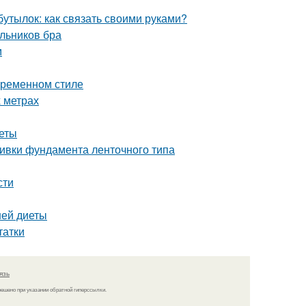
бутылок: как связать своими руками?
льников бра
м
овременном стиле
 метрах
веты
ливки фундамента ленточного типа
сти
ней диеты
татки
язь
решено при указании обратной гиперссылки.