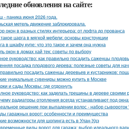
ледние обновления на сайте:
ш - паника июня 2026 года.
ьская метель движение заблокировала.
ор окон в разных стилях интерьера: от лофта до прованса
 такое царга в мягкой мебели: основы конструкции
га в шкафу купе: что это такое и зачем она нужна
ль окон в домах хай тек: советы по выбору
ное руководство: как правильно посадить саженцы плодов
енняя посадка плодового дерева: полезные советы для н
 правильно посадить саженцы деревьев и кустарников: пош
кие уникальные сувениры можно купить в Москве
рки и сады Москвы: где отдохнуть
лное руководство: как заделать трещины в дереве своими 
чему радиаторы отопления всегда устанавливают под окн
еальное решение при выпадении волос - набор сывороток "
ды гаражных ворот: особенности и преимущества
кие возможности для шопинга есть в Улан-Удэ
временные виды ворот для гаража: выбор идеального вар