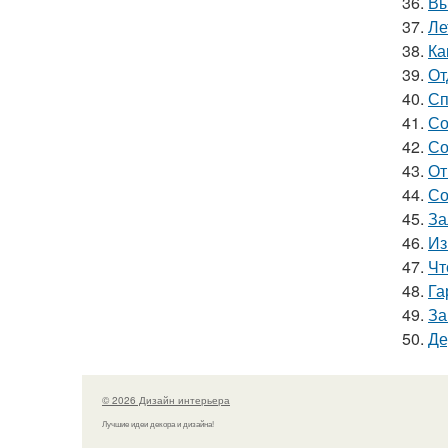
36.
Вы
37.
Ле
38.
Ка
39.
От
40.
Сп
41.
Со
42.
Со
43.
От
44.
Со
45.
За
46.
Из
47.
Чт
48.
Га
49.
За
50.
Де
© 2026 Дизайн интерьера
Лучшие идеи декора и дизайна!