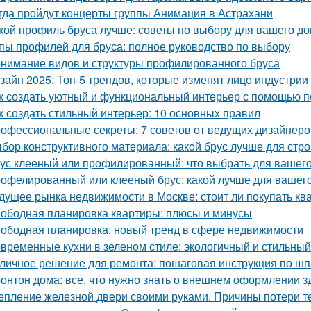
гда пройдут концерты группы Анимация в Астрахани
кой профиль бруса лучше: советы по выбору для вашего д
пы профилей для бруса: полное руководство по выбору
нимание видов и структуры профилированного бруса
зайн 2025: Топ-5 трендов, которые изменят лицо индустрии
к создать уютный и функциональный интерьер с помощью п
к создать стильный интерьер: 10 основных правил
офессиональные секреты: 7 советов от ведущих дизайнеро
бор конструктивного материала: какой брус лучше для стро
ус клееный или профилированный: что выбрать для вашего
офелированный или клееный брус: какой лучше для вашег
дущее рынка недвижимости в Москве: стоит ли покупать ква
ободная планировка квартиры: плюсы и минусы
ободная планировка: новый тренд в сфере недвижимости
временные кухни в зеленом стиле: экологичный и стильны
личное решение для ремонта: пошаговая инструкция по шп
онтон дома: все, что нужно знать о внешнем оформлении з
епление железной двери своими руками. Причины потери т