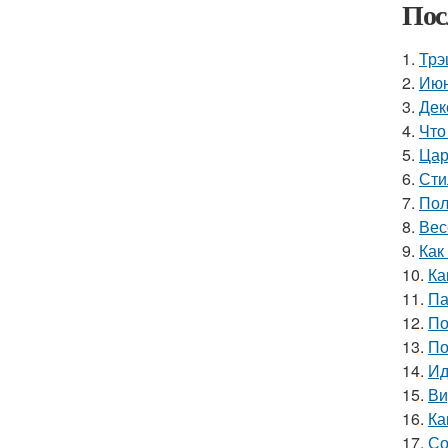
Пос
1.
Трэ
2.
Июн
3.
Дек
4.
Что
5.
Цар
6.
Сти
7.
Пол
8.
Вес
9.
Как
10.
Ка
11.
Па
12.
По
13.
По
14.
Ид
15.
Ви
16.
Ка
17.
Со