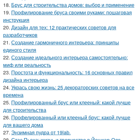
18.
Брус для строительства домов: выбор и применение
19.
Профилирование бруса своими руками: пошаговая
инструкция
20.
Дизайн для тех: 12 практических советов для
разработчиков
21.
Создание гармоничного интерьера: принципы
единого стиля
22.
Создание идеального интерьера самостоятельно:
миф или реальность
23.
Простота и функциональность: 16 основных правил
дизайна интерьера
24.
Укрась свою жизнь: 25 декораторских советов на все
времена
25.
Профилированный брус или клееный: какой лучше
для строительства
26.
Профелированный или клееный брус: какой лучше
для вашего дома
27.
Энзимная пудра от 19lab.
28.
Стас Пьеха: жизнь и творчество в Йошкар-Оле