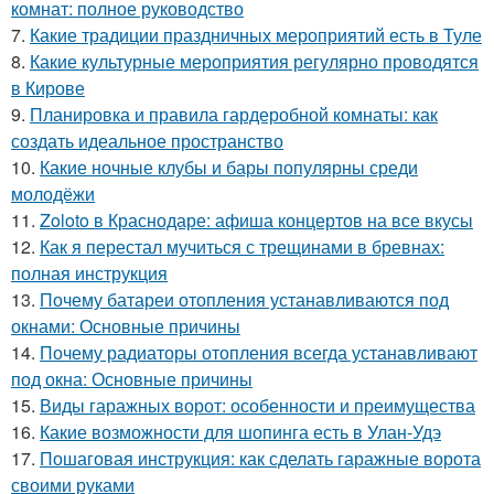
комнат: полное руководство
7.
Какие традиции праздничных мероприятий есть в Туле
8.
Какие культурные мероприятия регулярно проводятся
в Кирове
9.
Планировка и правила гардеробной комнаты: как
создать идеальное пространство
10.
Какие ночные клубы и бары популярны среди
молодёжи
11.
Zoloto в Краснодаре: афиша концертов на все вкусы
12.
Как я перестал мучиться с трещинами в бревнах:
полная инструкция
13.
Почему батареи отопления устанавливаются под
окнами: Основные причины
14.
Почему радиаторы отопления всегда устанавливают
под окна: Основные причины
15.
Виды гаражных ворот: особенности и преимущества
16.
Какие возможности для шопинга есть в Улан-Удэ
17.
Пошаговая инструкция: как сделать гаражные ворота
своими руками