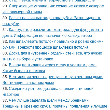
29.
Сверкающие украшения: создание ложек с декором
из полимерной глины
30.
Расчет различных видов опалубки. Разновидность
опалубки
31.
Калькулятор рассчитает материал для фундамента
дома. Информация по назначению калькулятора
32.
Как шпаклевать потолок правильно и ровно своими
руками. Тонкости процесса шпаклевки потолка
33.
Доска для внутренней отделки стен: все, что нужно
знать о выборе и установке
34.
Вывод вентиляции через стену в частном доме.
Какие бывают вытяжки
35.
Вентиляция через наружную стену в честном доме.
Вентиляция в частном доме
36.
Создание уютного дизайна спальни в типовой
квартире
37.
Чем лучше заделать щели между бревнами.
Трещины в бревнах сруба: причины появления + лучшие