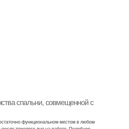
нства спальни, совмещенной с
достаточно функциональном местом в любом
 после тяжелого дня на работе. Подобное