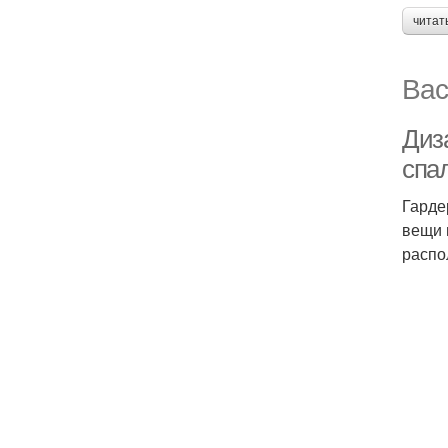
читат
Вас
Диз
спа
Гарде
вещи 
распо