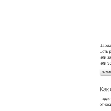
Вариа
Есть 
или з
или 3
читат
Как
Гарде
относ