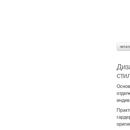
читат
Диз
сти
Основ
отдел
индив
Практ
гарде
ориги