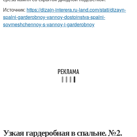
Источник:
https://dizajn-interera.ru-land.com/stati/dizayn-
spalni-garderobnoy-vannoy-dostoinstva-spalni-
sovmeshchennoy-s-vannoy-i-garderobnoy
Узкая гардеробная в спальне. №2.