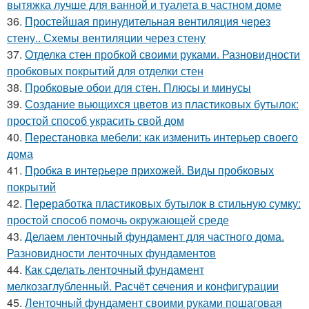
вытяжка лучше для ванной и туалета в частном доме
36.
Простейшая принудительная вентиляция через
стену.. Схемы вентиляции через стену
37.
Отделка стен пробкой своими руками. Разновидности
пробковых покрытий для отделки стен
38.
Пробковые обои для стен. Плюсы и минусы
39.
Создание вьющихся цветов из пластиковых бутылок:
простой способ украсить свой дом
40.
Перестановка мебели: как изменить интерьер своего
дома
41.
Пробка в интерьере прихожей. Виды пробковых
покрытий
42.
Переработка пластиковых бутылок в стильную сумку:
простой способ помочь окружающей среде
43.
Делаем ленточный фундамент для частного дома.
Разновидности ленточных фундаментов
44.
Как сделать ленточный фундамент
мелкозаглубленный. Расчёт сечения и конфигурации
45.
Ленточный фундамент своими руками пошаговая