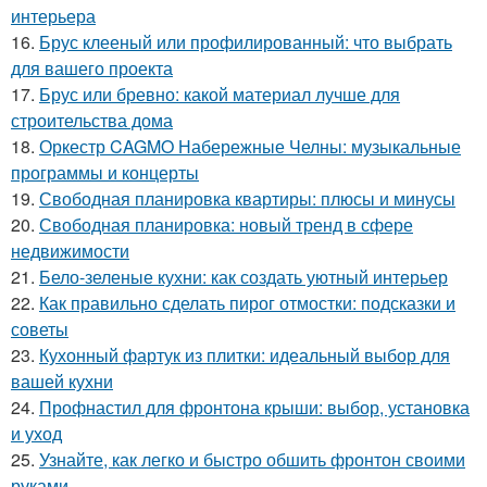
интерьера
16.
Брус клееный или профилированный: что выбрать
для вашего проекта
17.
Брус или бревно: какой материал лучше для
строительства дома
18.
Оркестр CAGMO Набережные Челны: музыкальные
программы и концерты
19.
Свободная планировка квартиры: плюсы и минусы
20.
Свободная планировка: новый тренд в сфере
недвижимости
21.
Бело-зеленые кухни: как создать уютный интерьер
22.
Как правильно сделать пирог отмостки: подсказки и
советы
23.
Кухонный фартук из плитки: идеальный выбор для
вашей кухни
24.
Профнастил для фронтона крыши: выбор, установка
и уход
25.
Узнайте, как легко и быстро обшить фронтон своими
руками