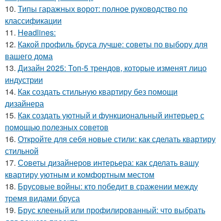
10.
Типы гаражных ворот: полное руководство по
классификации
11.
Headlines:
12.
Какой профиль бруса лучше: советы по выбору для
вашего дома
13.
Дизайн 2025: Топ-5 трендов, которые изменят лицо
индустрии
14.
Как создать стильную квартиру без помощи
дизайнера
15.
Как создать уютный и функциональный интерьер с
помощью полезных советов
16.
Откройте для себя новые стили: как сделать квартиру
стильной
17.
Советы дизайнеров интерьера: как сделать вашу
квартиру уютным и комфортным местом
18.
Брусовые войны: кто победит в сражении между
тремя видами бруса
19.
Брус клееный или профилированный: что выбрать