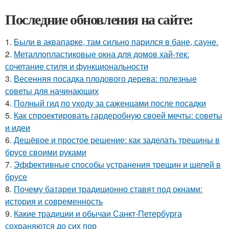
Последние обновления на сайте:
1.
Были в аквапарке, там сильно парился в бане, сауне.
2.
Металлопластиковые окна для домов хай-тек:
сочетание стиля и функциональности
3.
Весенняя посадка плодового дерева: полезные
советы для начинающих
4.
Полный гид по уходу за саженцами после посадки
5.
Как спроектировать гардеробную своей мечты: советы
и идеи
6.
Дешёвое и простое решение: как заделать трещины в
брусе своими руками
7.
Эффективные способы устранения трещин и щелей в
брусе
8.
Почему батареи традиционно ставят под окнами:
история и современность
9.
Какие традиции и обычаи Санкт-Петербурга
сохраняются до сих пор