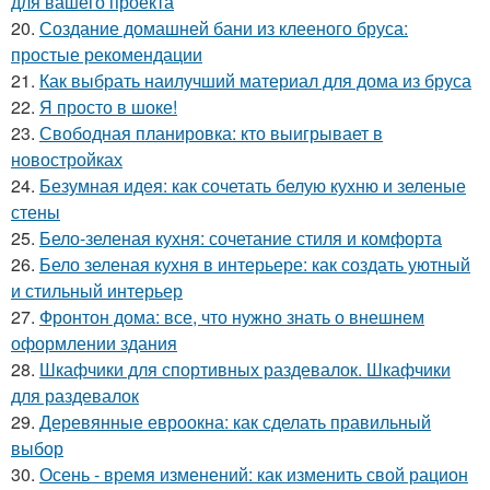
для вашего проекта
20.
Создание домашней бани из клееного бруса:
простые рекомендации
21.
Как выбрать наилучший материал для дома из бруса
22.
Я просто в шоке!
23.
Свободная планировка: кто выигрывает в
новостройках
24.
Безумная идея: как сочетать белую кухню и зеленые
стены
25.
Бело-зеленая кухня: сочетание стиля и комфорта
26.
Бело зеленая кухня в интерьере: как создать уютный
и стильный интерьер
27.
Фронтон дома: все, что нужно знать о внешнем
оформлении здания
28.
Шкафчики для спортивных раздевалок. Шкафчики
для раздевалок
29.
Деревянные евроокна: как сделать правильный
выбор
30.
Осень - время изменений: как изменить свой рацион