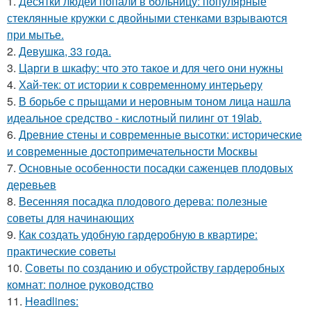
1.
Десятки людей попали в больницу: популярные
стеклянные кружки с двойными стенками взрываются
при мытье.
2.
Девушка, 33 года.
3.
Царги в шкафу: что это такое и для чего они нужны
4.
Хай-тек: от истории к современному интерьеру
5.
В борьбе с прыщами и неровным тоном лица нашла
идеальное средство - кислотный пилинг от 19lab.
6.
Древние стены и современные высотки: исторические
и современные достопримечательности Москвы
7.
Основные особенности посадки саженцев плодовых
деревьев
8.
Весенняя посадка плодового дерева: полезные
советы для начинающих
9.
Как создать удобную гардеробную в квартире:
практические советы
10.
Советы по созданию и обустройству гардеробных
комнат: полное руководство
11.
Headlines: