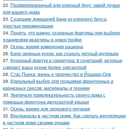
22.
Профелированный или клееный брус: какой лучше
для вашего дома
23.
Создание домашней бани из клееного бруса:
простые рекомендации
24.
Понять, что важно: основные факторы при выборе
планировки квартиры в новостройке
25.
Осень: время изменения рациона
26.
Бело-зеленые кухни: как создать уютный интерьер
27.
Кухонный фартук и гарнитура: 8 сочетаний, которые
сделают вашу кухню более элегантной
28.
Стас Пьеха: жизнь и творчество в Йошкар-Оле
29.
Идеальный выбор для подшивки фронтонных и
карнизных свесов: материалы и техники
30.
Увеличьте привлекательность своего дома с
помощью фронтона двухскатной крыши
31.
Осень: время для здорового питания
32.
Вентканалы в частном доме. Как сделать вентиляцию
в частном доме своими руками