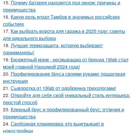
15.
Почему батарея находится под окном: причины и
преимущества
16.
Какую роль играл Тамбов в значимых российских
событиях
17.
Как выбрать ворота для гаража в 2025 году: советы
для идеального выбора
18.
Лучшая термозащита, которую выбирают
парикмахеры!
19.
Бюджетный крем - несмывашка от бренда 19lab стал
моей главной Находкой 2024 года!
20.
Профилирование бруса своими руками: пошаговая
инструкция
21.
Сыворотка от 19lab от одобренна трихологами!
22.
Откройте для себя свой уникальный стиль интерьера:
простой способ
23.
Клееный брус и профилированный брус: отличия и
преимущества
24.
Свободная планировка: кто выигрывает в
новостройках