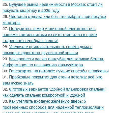
25.
Будущее рынка недвижимости в Москве: стоит ли
покупать квартиру в 2025 году
26.
Чистовая отделка или без: что выбрать при покупке
квартиры
27.
Погрузитесь в мир утонченной элегантности с
нашими светильниками из литого металла в цвете
старинного серебра и золота!
28.
Увеличьте привлекательность своего дома с
помощью фронтона двухскатной крыши
29.
Как провести расчет опалубки для заливки бетона.
Информация по назначению калькулятора
30.
Гипсокартон на потолке: лучшие способы шпаклевки
31.
Пробковые покрытия для стен и потолка: всё, что
вам нужно знать
32.
8 готовых вариантов удобной планировки спальни:
как сделать спальню комфортной и удобной
33.
Как утеплить входную железную дверь: 5
проверенных способов для надежной теплоизоляции