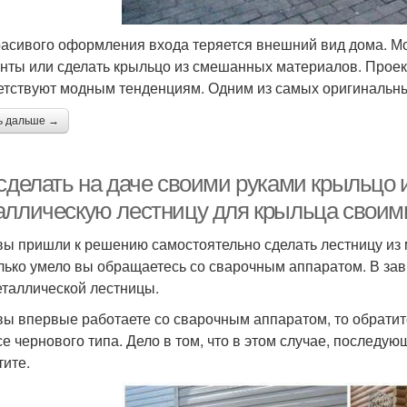
расивого оформления входа теряется внешний вид дома. М
нты или сделать крыльцо из смешанных материалов. Проект
етствуют модным тенденциям. Одним из самых оригинальных
ь дальше →
сделать на даче своими руками крыльцо и
аллическую лестницу для крыльца своим
вы пришли к решению самостоятельно сделать лестницу из м
лько умело вы обращаетесь со сварочным аппаратом. В зав
еталлической лестницы.
вы впервые работаете со сварочным аппаратом, то обрати
се чернового типа. Дело в том, что в этом случае, последую
тите.