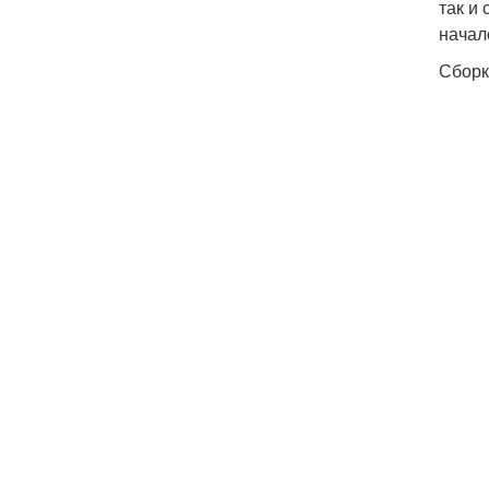
так и
начал
Сборк