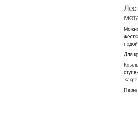
Лес
мет
Можно
жестк
подой
Для к
Крыль
ступе
Закре
Перил