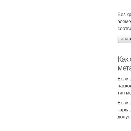
Без к
элеме
соотв
читат
Как 
мет
Если 
наско
тип м
Если 
карка
допус