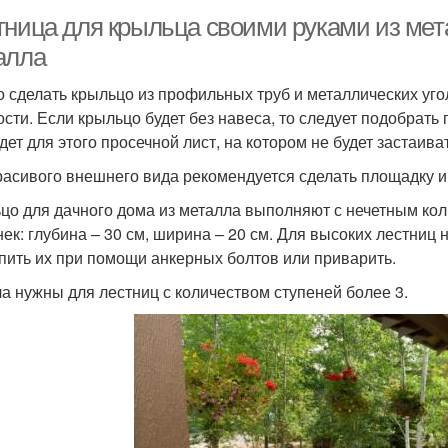
тница для крыльца своими руками из мет
алла
 сделать крыльцо из профильных труб и металлических уг
ости. Если крыльцо будет без навеса, то следует подобрат
дет для этого просечной лист, на котором не будет застаива
расивого внешнего вида рекомендуется сделать площадку и 
цо для дачного дома из металла выполняют с нечетным ко
нек: глубина – 30 см, ширина – 20 см. Для высоких лестниц
пить их при помощи анкерных болтов или приварить.
а нужны для лестниц с количеством ступеней более 3.