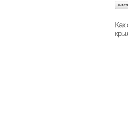
читат
Как
кры