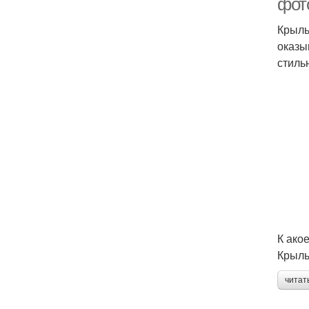
фот
Крыль
оказы
стиль
К ако
Крыль
читат