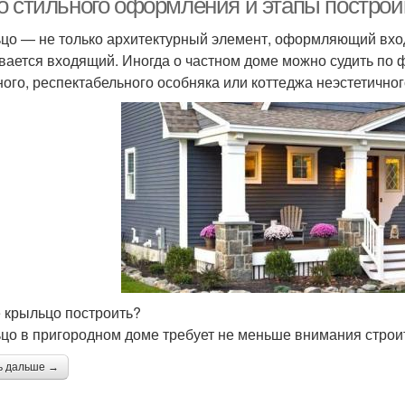
о стильного оформления и этапы построй
цо — не только архитектурный элемент, оформляющий вход,
вается входящий. Иногда о частном доме можно судить по ф
ного, респектабельного особняка или коттеджа неэстетичног
е крыльцо построить?
цо в пригородном доме требует не меньше внимания строит
ь дальше →