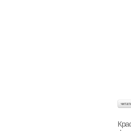
читат
Кра