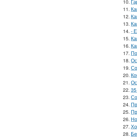
10.
Га
11.
Ка
12.
Ка
13.
Ка
14.
- 
15.
Ка
16.
Ка
17.
По
18.
Ос
19.
Со
20.
Ко
21.
Ос
22.
35
23.
Со
24.
Пр
25.
Пр
26.
Но
27.
Хо
28.
Бе