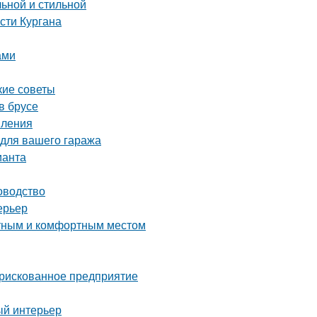
льной и стильной
сти Кургана
ами
кие советы
в брусе
пления
 для вашего гаража
ианта
оводство
ерьер
ютным и комфортным местом
 рискованное предприятие
ый интерьер