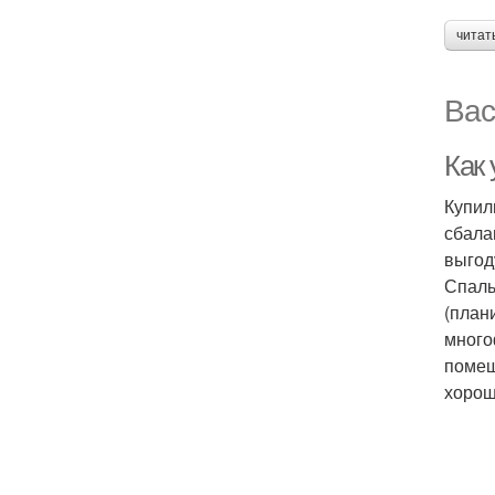
читат
Вас
Как
Купил
сбала
выгод
Спаль
(план
много
помещ
хорош