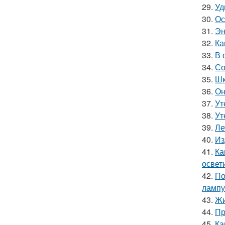
29.
Уд
30.
Ос
31.
Эн
32.
Ка
33.
В 
34.
Со
35.
Шк
36.
Он
37.
Ут
38.
Ут
39.
Ле
40.
Из
41.
Ка
освет
42.
По
лампу
43.
Жи
44.
Пр
45.
Ка