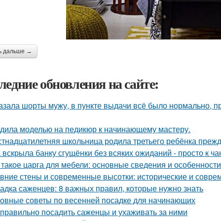
ь дальше →
ледние обновления на сайте:
азала шорты мужу, в пункте выдачи всё было нормально, п
дила моделью на педикюр к начинающему мастеру.
тнадцатилетняя школьница родила третьего ребёнка преж
 вскрыла банку сгущёнки без всяких ожиданий - просто к ча
 такое царга для мебели: основные сведения и особенности
вние стены и современные высотки: исторические и совр
адка саженцев: 8 важных правил, которые нужно знать
овные советы по весенней посадке для начинающих
 правильно посадить саженцы и ухаживать за ними