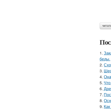
читат
Пос
1.
Зак
беды.
2.
Схо
3.
Шес
4.
Она
5.
Что
6.
Дре
7.
Пос
8.
Осн
9.
Как