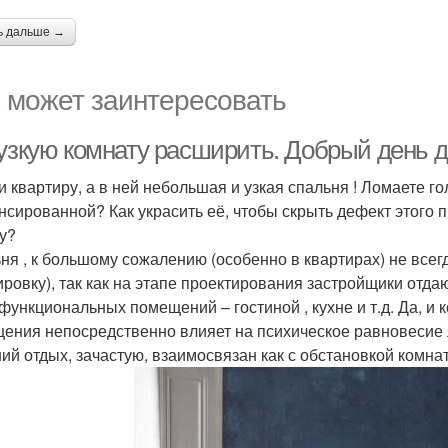
ь дальше →
 может заинтересовать
 узкую комнату расширить. Добрый день д
и квартиру, а в ней небольшая и узкая спальня ! Ломаете го
нсированной? Как украсить её, чтобы скрыть дефект этого п
у?
ня , к большому сожалению (особенно в квартирах) не все
ировку), так как на этапе проектирования застройщики отда
функциональных помещений – гостиной , кухне и т.д. Да, и
ения непосредственно влияет на психическое равновесие л
ий отдых, зачастую, взаимосвязан как с обстановкой комнат