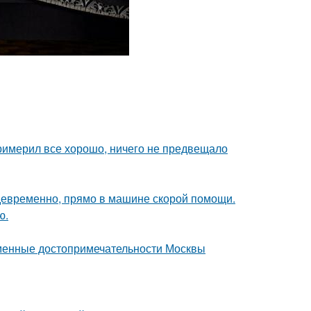
римерил все хорошо, ничего не предвещало
девременно, прямо в машине скорой помощи.
ю.
еменные достопримечательности Москвы