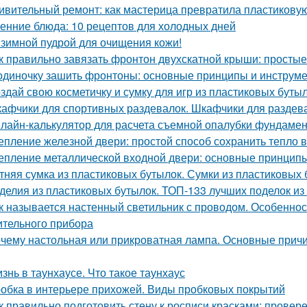
ивительный ремонт: как мастерица превратила пластикову
енние блюда: 10 рецептов для холодных дней
зимной пудрой для очищения кожи!
к правильно завязать фронтон двухскатной крыши: просты
одиночку зашить фронтоны: основные принципы и инструм
здай свою косметичку и сумку для игр из пластиковых буты
афчики для спортивных раздевалок. Шкафчики для раздев
лайн-калькулятор для расчета съемной опалубки фундамента
епление железной двери: простой способ сохранить тепло 
епление металлической входной двери: основные принцип
тняя сумка из пластиковых бутылок. Сумки из пластиковых 
делия из пластиковых бутылок. ТОП-133 лучших поделок из
к называется настенный светильник с проводом. Особенност
ительного прибора
чему настольная или прикроватная лампа. Основные причи
знь в таунхаусе. Что такое таунхаус
обка в интерьере прихожей. Виды пробковых покрытий
к правильно подготовить стену к росписи красками: прове