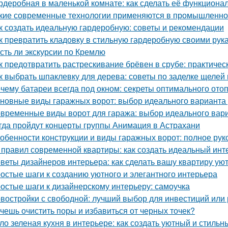
рдеробная в маленькой комнате: как сделать её функциона
кие современные технологии применяются в промышленно
к создать идеальную гардеробную: советы и рекомендации
к превратить кладовку в стильную гардеробную своими рук
Есть ли экскурсии по Кремлю
к предотвратить растрескивание брёвен в срубе: практичес
к выбрать шпаклевку для дерева: советы по заделке щелей 
чему батареи всегда под окном: секреты оптимального ото
новные виды гаражных ворот: выбор идеального варианта
временные виды ворот для гаража: выбор идеального вар
гда пройдут концерты группы Анимация в Астрахани
обенности конструкции и виды гаражных ворот: полное рук
 правил современной квартиры: как создать идеальный инт
веты дизайнеров интерьера: как сделать вашу квартиру у
остые шаги к созданию уютного и элегантного интерьера
остые шаги к дизайнерскому интерьеру: самоучка
востройки с свободной: лучший выбор для инвестиций или
чешь очистить поры и избавиться от черных точек?
ло зеленая кухня в интерьере: как создать уютный и стильн