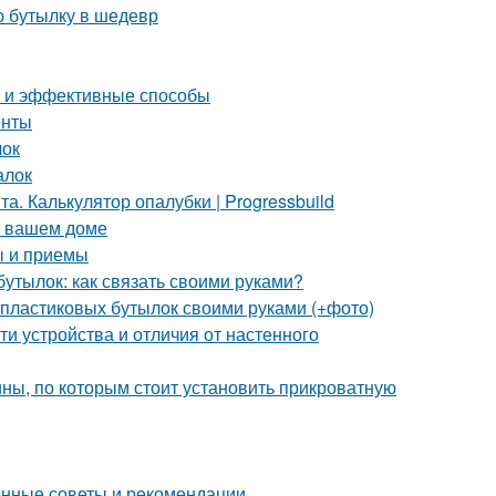
ю бутылку в шедевр
е и эффективные способы
енты
лок
алок
. Калькулятор опалубки | Progressbuild
в вашем доме
ы и приемы
бутылок: как связать своими руками?
 пластиковых бутылок своими руками (+фото)
и устройства и отличия от настенного
ны, по которым стоит установить прикроватную
ренные советы и рекомендации