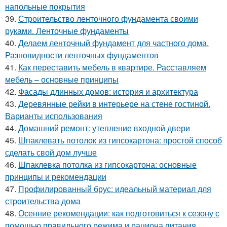
напольные покрытия
39.
Строительство ленточного фундамента своими
руками. Ленточные фундаменты
40.
Делаем ленточный фундамент для частного дома.
Разновидности ленточных фундаментов
41.
Как переставить мебель в квартире. Расставляем
мебель – основные принципы
42.
Фасады длинных домов: история и архитектура
43.
Деревянные рейки в интерьере на стене гостиной.
Варианты использования
44.
Домашний ремонт: утепление входной двери
45.
Шпаклевать потолок из гипсокартона: простой способ
сделать свой дом лучше
46.
Шпаклевка потолка из гипсокартона: основные
принципы и рекомендации
47.
Профилированный брус: идеальный материал для
строительства дома
48.
Осенние рекомендации: как подготовиться к сезону с
помощью правильного режима и рациона питания