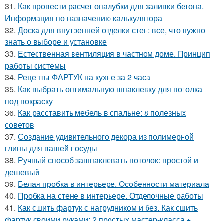
31.
Как провести расчет опалубки для заливки бетона.
Информация по назначению калькулятора
32.
Доска для внутренней отделки стен: все, что нужно
знать о выборе и установке
33.
Естественная вентиляция в частном доме. Принцип
работы системы
34.
Рецепты ФАРТУК на кухне за 2 часа
35.
Как выбрать оптимальную шпаклевку для потолка
под покраску
36.
Как расставить мебель в спальне: 8 полезных
советов
37.
Создание удивительного декора из полимерной
глины для вашей посуды
38.
Ручный способ зашпаклевать потолок: простой и
дешевый
39.
Белая пробка в интерьере. Особенности материала
40.
Пробка на стене в интерьере. Отделочные работы
41.
Как сшить фартук с нагрудником и без. Как сшить
фартук своими руками: 2 простых мастер-класса +