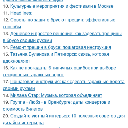
10.
Культурные мероприятия и фестивали в Москве
11.
Headlines:
12.
Советы по защите брус от трещин: эффективные
способы
13.
Дешёвое и простое решение: как заделать трещины
в брусе своими руками
14.
Ремонт трещин в брусе: пошаговая инструкция
15.
Татьяна Буланова и Пятигорск: связь, которая
вдохновляет
16.
Как не прогадать: 6 типичных ошибок при выборе
секционных гаражных ворот
17.
Пошаговая инструкция: как сделать гаражные ворота
своими руками
18.
Милана Стар: Музыка, которая объединяет
19.
Группа «Любэ» в Оренбурге: даты концертов и
стоимость билетов
20.
Создайте уютный интерьер: 10 полезных советов для
дизайна интерьера