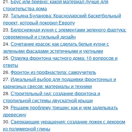
21.
Брус или бревно: какой материал лучше для
строительства дома
22.
Татьяна Буланова: Краснодарский баскетбольный
проект, который покорил Европу
23.
Белоснежная кухня с элементами зеленого фартука:
современный и стильный дизайн
24.
Сочетание красок: как сделать белые кухни с
зелеными фасадами эстетичными и уютными
25.
Отделка фронтона частного дома: 10 вопросов и
ответы
26.
Фронтон из профнастила: самоучитель
27.
Идеальный выбор для подшивки фронтонных и
карнизных свесов: материалы и техники
28.
Строительный гид: создание фронтона и
стропильной системы двускатной крыши
29.
Решаем проблему трещин: как и чем заделывать
древесину
30.
Сверкающие украшения: создание ложек с декором
из полимерной глины