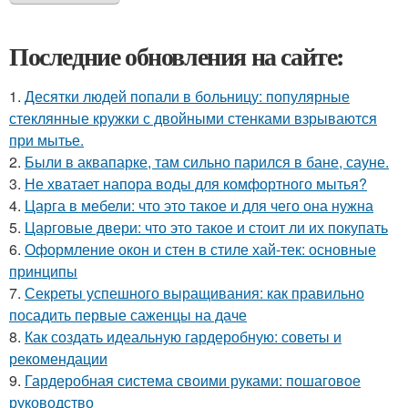
Последние обновления на сайте:
1.
Десятки людей попали в больницу: популярные
стеклянные кружки с двойными стенками взрываются
при мытье.
2.
Были в аквапарке, там сильно парился в бане, сауне.
3.
Не хватает напора воды для комфортного мытья?
4.
Царга в мебели: что это такое и для чего она нужна
5.
Царговые двери: что это такое и стоит ли их покупать
6.
Оформление окон и стен в стиле хай-тек: основные
принципы
7.
Секреты успешного выращивания: как правильно
посадить первые саженцы на даче
8.
Как создать идеальную гардеробную: советы и
рекомендации
9.
Гардеробная система своими руками: пошаговое
руководство