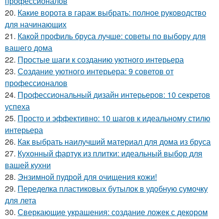
профессионалов
20.
Какие ворота в гараж выбрать: полное руководство
для начинающих
21.
Какой профиль бруса лучше: советы по выбору для
вашего дома
22.
Простые шаги к созданию уютного интерьера
23.
Создание уютного интерьера: 9 советов от
профессионалов
24.
Профессиональный дизайн интерьеров: 10 секретов
успеха
25.
Просто и эффективно: 10 шагов к идеальному стилю
интерьера
26.
Как выбрать наилучший материал для дома из бруса
27.
Кухонный фартук из плитки: идеальный выбор для
вашей кухни
28.
Энзимной пудрой для очищения кожи!
29.
Переделка пластиковых бутылок в удобную сумочку
для лета
30.
Сверкающие украшения: создание ложек с декором