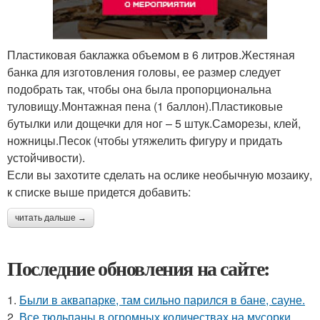
Пластиковая баклажка объемом в 6 литров.Жестяная
банка для изготовления головы, ее размер следует
подобрать так, чтобы она была пропорциональна
туловищу.Монтажная пена (1 баллон).Пластиковые
бутылки или дощечки для ног – 5 штук.Саморезы, клей,
ножницы.Песок (чтобы утяжелить фигуру и придать
устойчивости).
Если вы захотите сделать на ослике необычную мозаику,
к списке выше придется добавить:
читать дальше →
Последние обновления на сайте:
1.
Были в аквапарке, там сильно парился в бане, сауне.
2.
Все тюльпаны в огромных количествах на мусорки