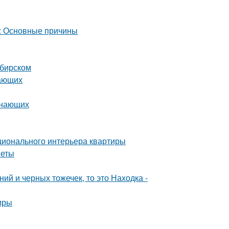
а: Основные причины
ибирском
нающих
инающих
ционального интерьера квартиры
веты
ий и черных тожечек, то это Находка -
иры