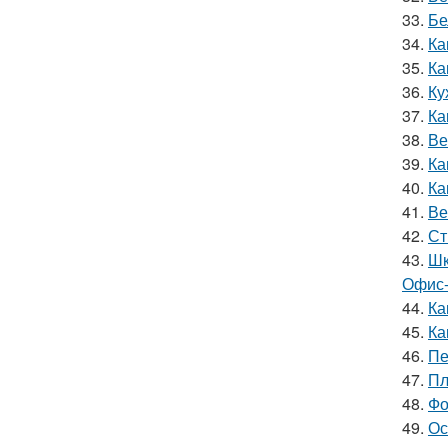
33.
Бе
34.
Ка
35.
Ка
36.
Ку
37.
Ка
38.
Ве
39.
Ка
40.
Ка
41.
Ве
42.
Ст
43.
Шк
Офис-
44.
Ка
45.
Ка
46.
Пе
47.
Пл
48.
Фо
49.
Ос