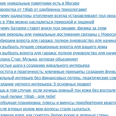
кие уникальные памятники есть в Москве
воротка от 19lab от одобренна трихологами!
чему радиаторы отопления всегда устанавливают под окн
е в Уфе можно насладиться природой и тишиной
чему батареи ставят внизу под окнами: физика за этим
кие рекорды или уникальные достижения связаны с Новос
бираем ворота для гаража: полное руководство для начи
к выбрать лучшие секционные ворота для вашего дома
к выбрать ворота для гаража: полное руководство для нач
лана Стар: Музыка, которая объединяет
остые шаги к созданию идеального интерьера
остота и практичность: ключевые принципы создания функ
ильный интерьер без финансовых потерь: практические со
здание уютного интерьера: 5 основных правил
шь в том случае, если хочешь ровный тон кожи без воспален
ный пилинг 19lab - для тебя!
ободная планировка: плюсы и минусы приобретения кварт
сле вторых родов мои волосы стали сыпаться.
зумная идея: как сочетать белую кухню и зеленые стены