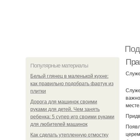
Под
Пра
Популярные материалы
Служе
Белый глянец в маленькой кухне:
как правильно подобрать фартук из
Служе
плитки
важно
Дорога для машинок своими
месте
руками для детей. Чем занять
Придв
ребенка: 5 супер игр своими руками
для любителей машинок
Появл
церем
Как сделать утепленную отмостку