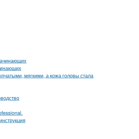
 начинающих
ачинающих
пчатыми, мягкими, а кожа головы стала
оводство
fessional.
инструкция