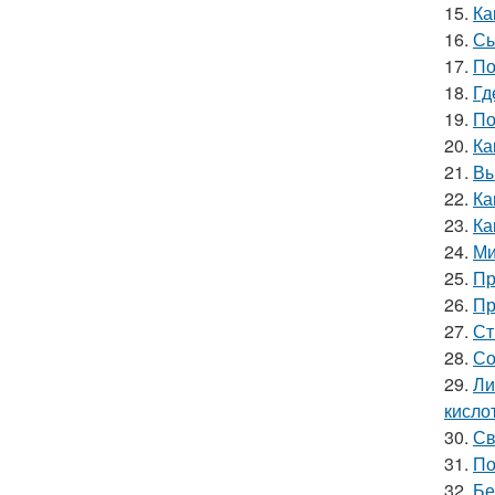
15.
Ка
16.
Сы
17.
По
18.
Гд
19.
По
20.
Ка
21.
Вы
22.
Ка
23.
Ка
24.
Ми
25.
Пр
26.
Пр
27.
Ст
28.
Со
29.
Ли
кислот
30.
Св
31.
По
32.
Бе