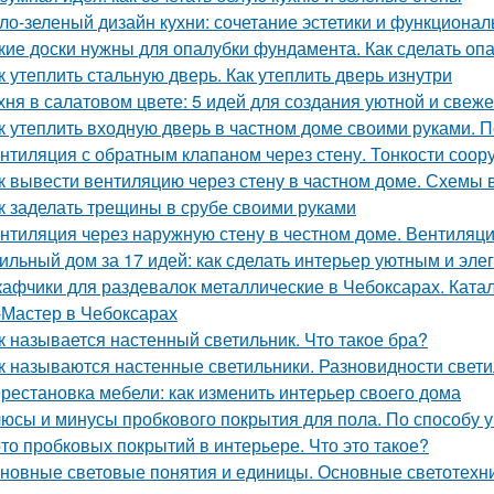
ло-зеленый дизайн кухни: сочетание эстетики и функционал
кие доски нужны для опалубки фундамента. Как сделать опа
к утеплить стальную дверь. Как утеплить дверь изнутри
хня в салатовом цвете: 5 идей для создания уютной и свеже
к утеплить входную дверь в частном доме своими руками. П
нтиляция с обратным клапаном через стену. Тонкости соор
к вывести вентиляцию через стену в частном доме. Схемы 
к заделать трещины в срубе своими руками
нтиляция через наружную стену в честном доме. Вентиляци
ильный дом за 17 идей: как сделать интерьер уютным и эл
афчики для раздевалок металлические в Чебоксарах. Ката
Мастер в Чебоксарах
к называется настенный светильник. Что такое бра?
к называются настенные светильники. Разновидности свети
рестановка мебели: как изменить интерьер своего дома
юсы и минусы пробкового покрытия для пола. По способу у
то пробковых покрытий в интерьере. Что это такое?
новные световые понятия и единицы. Основные светотехни