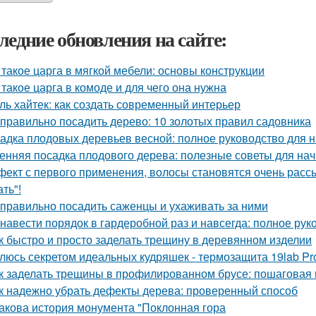
ледние обновления на сайте:
 такое царга в мягкой мебели: основы конструкции
 такое царга в комоде и для чего она нужна
ль хайтек: как создать современный интерьер
 правильно посадить дерево: 10 золотых правил садовника
адка плодовых деревьев весной: полное руководство для
енняя посадка плодового дерева: полезные советы для н
ект с первого применения, волосы становятся очень рассы
ть"!
 правильно посадить саженцы и ухаживать за ними
 навести порядок в гардеробной раз и навсегда: полное рук
к быстро и просто заделать трещину в деревянном изделии
люсь секретом идеальных кудряшек - термозащита 19lab Pro
к заделать трещины в профилированном брусе: пошаговая 
к надежно убрать дефекты дерева: проверенный способ
Какова история монумента "Поклонная гора