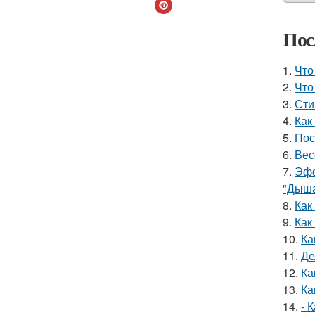
Пос
1.
Что
2.
Что
3.
Сти
4.
Как
5.
Пос
6.
Вес
7.
Эфф
"Дыша
8.
Как
9.
Как
10.
Ка
11.
Де
12.
Ка
13.
Ка
14.
- 