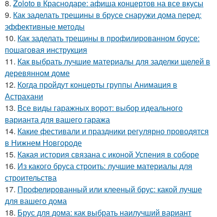
8.
Zoloto в Краснодаре: афиша концертов на все вкусы
9.
Как заделать трещины в брусе снаружи дома перед:
эффективные методы
10.
Как заделать трещины в профилированном брусе:
пошаговая инструкция
11.
Как выбрать лучшие материалы для заделки щелей в
деревянном доме
12.
Когда пройдут концерты группы Анимация в
Астрахани
13.
Все виды гаражных ворот: выбор идеального
варианта для вашего гаража
14.
Какие фестивали и праздники регулярно проводятся
в Нижнем Новгороде
15.
Какая история связана с иконой Успения в соборе
16.
Из какого бруса строить: лучшие материалы для
строительства
17.
Профелированный или клееный брус: какой лучше
для вашего дома
18.
Брус для дома: как выбрать наилучший вариант