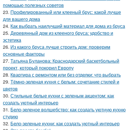
помощью полезных советов
23.
Профелированный или клееный брус: какой лучше
для вашего дома
24.
Как выбрать наилучший материал для дома из бруса
25.
Деревянный дом из клееного бруса: удобство и
эстетика
26.
Из какого бруса лучше строить дом: проверим
основные факторы
27.
Татьяна Буланова: Краснодарский баскетбольный
проект, который покорил Европу
28.
Квартира с ремонтом или без отделки: что выбрать
29.
Тёмно-зеленая кухня с белым: сочетание стилей и
цветов
30.
Стильные белые кухни с зеленым акцентом: как
создать уютный интерьер
31.
Бело-зеленое волшебство: как создать уютную кухню
студию
32.
Бело-зеленые кухни: как создать уютный интерьер