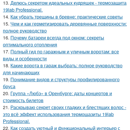
13.
Делюсь секретом идеальных кудряшек - термозащита
19lab Professional.
14.
Как убрать трещины в бревне: практические советы
15.
Чем и как герметизировать деревянные поверхности:
полное руководство
16.
Почему батареи всегда под окном: секреты
оптимального отопления
17.
Полный гид по гаражным и уличным воротам: все
виды и особенности
18.
Какие ворота в гараж выбрать: полное руководство
для начинающих
19.
Понимание видов и структуры профилированного
бруса
20.
Группа «Любэ» в Оренбурге: даты концертов и
стоимость билетов
21.
Раскрываю секрет своих гладких и блестящих волос -
это всё эффект использования термощазиты 19lab
Professional.
22.
Как создать уютный и функциональный интерьер с