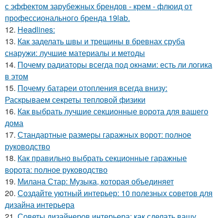
с эффектом зарубежных брендов - крем - флюид от
профессионального бренда 19lab.
12.
Headlines:
13.
Как заделать швы и трещины в бревнах сруба
снаружи: лучшие материалы и методы
14.
Почему радиаторы всегда под окнами: есть ли логика
в этом
15.
Почему батареи отопления всегда внизу:
Раскрываем секреты тепловой физики
16.
Как выбрать лучшие секционные ворота для вашего
дома
17.
Стандартные размеры гаражных ворот: полное
руководство
18.
Как правильно выбрать секционные гаражные
ворота: полное руководство
19.
Милана Стар: Музыка, которая объединяет
20.
Создайте уютный интерьер: 10 полезных советов для
дизайна интерьера
21.
Советы дизайнеров интерьера: как сделать вашу