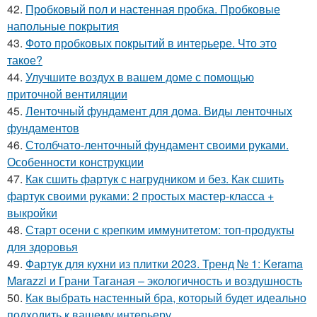
42.
Пробковый пол и настенная пробка. Пробковые
напольные покрытия
43.
Фото пробковых покрытий в интерьере. Что это
такое?
44.
Улучшите воздух в вашем доме с помощью
приточной вентиляции
45.
Ленточный фундамент для дома. Виды ленточных
фундаментов
46.
Столбчато-ленточный фундамент своими руками.
Особенности конструкции
47.
Как сшить фартук с нагрудником и без. Как сшить
фартук своими руками: 2 простых мастер-класса +
выкройки
48.
Старт осени с крепким иммунитетом: топ-продукты
для здоровья
49.
Фартук для кухни из плитки 2023. Тренд № 1: Kerama
Marazzi и Грани Таганая – экологичность и воздушность
50.
Как выбрать настенный бра, который будет идеально
подходить к вашему интерьеру