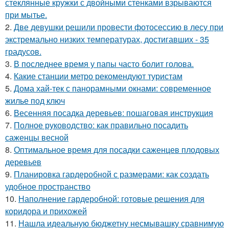
стеклянные кружки с двойными стенками взрываются
при мытье.
2.
Две девушки решили провести фотосессию в лесу при
экстремально низких температурах, достигавших - 35
градусов.
3.
В последнее время у папы часто болит голова.
4.
Какие станции метро рекомендуют туристам
5.
Дома хай-тек с панорамными окнами: современное
жилье под ключ
6.
Весенняя посадка деревьев: пошаговая инструкция
7.
Полное руководство: как правильно посадить
саженцы весной
8.
Оптимальное время для посадки саженцев плодовых
деревьев
9.
Планировка гардеробной с размерами: как создать
удобное пространство
10.
Наполнение гардеробной: готовые решения для
коридора и прихожей
11.
Нашла идеальную бюджетну несмывашку сравнимую