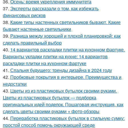
36.
Осень: время укрепления иммунитета
37.
Эксперты рассказали о том, как избежать
финансовых рисков
38.
Какие типы настенных светильников бывают. Какие
бывают настенные светильники
39.
Разница между хорошей и плохой планировкой: как
сделать правильный выбор
40.
14 вариантов раскладки плитки на кухонном фартуке.
Варианты укладки плитки на кухне: 14 вариантов
раскладки плитки на кухонном фартуке
41.
Спальня будущего: тренды дизайна в 2024 году
42.
Пробковые покрытия в интерьере. Преимущества и
недостатки
43.
Цветы из из пластиковых бутылок своими руками.
Цветы из пластиковых бутылок — подборка
оригинальных идей поделок. Пошаговая инструкция, как
сделать цветы своими руками + фото-обзоры
44.
Переработка пластиковых бутылок в стильную сумку:
простой способ помочь окружающей среде