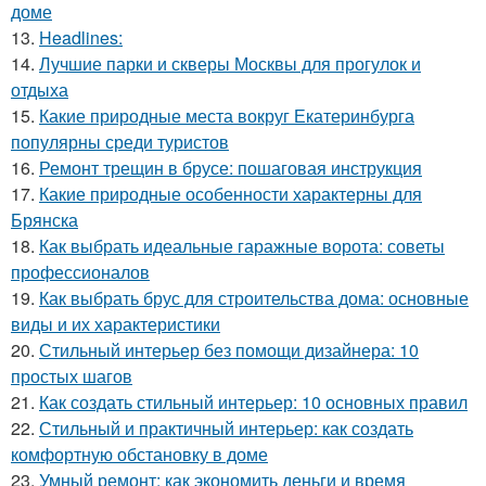
доме
13.
Headlines:
14.
Лучшие парки и скверы Москвы для прогулок и
отдыха
15.
Какие природные места вокруг Екатеринбурга
популярны среди туристов
16.
Ремонт трещин в брусе: пошаговая инструкция
17.
Какие природные особенности характерны для
Брянска
18.
Как выбрать идеальные гаражные ворота: советы
профессионалов
19.
Как выбрать брус для строительства дома: основные
виды и их характеристики
20.
Стильный интерьер без помощи дизайнера: 10
простых шагов
21.
Как создать стильный интерьер: 10 основных правил
22.
Стильный и практичный интерьер: как создать
комфортную обстановку в доме
23.
Умный ремонт: как экономить деньги и время