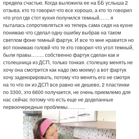
предела счастью. Когда выложила ее на ББ услыша 2
отзыва. кто то говорил что все хорошо, а кто то говорил
что угол где стот кухня получился темный…… я
пыталась сопротивляться но теперь сама сидя на кухне
понимаю что сделал одну ошибку выбрав на таком
светлом фоне темный фартук. И все то мне нравится но
вот понимаю головй что те кто говорил что угол темный,
были правы…….. собственно фартук сделан как и
столешница из ДСП, только тонкая. столешку менять не
хочу она смотрится как надо (мо моему) а вот фартук
хочу задекорировать, потому что менять его не смотря
на то что он из ДСП все равно не дешево, 2 пластинки
по 3300, это 6600 получается, не очень приемлемо для
нас сейчас потому что есть еще не доделанные
первоочередные проблемы………..