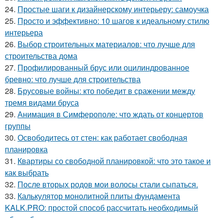
24.
Простые шаги к дизайнерскому интерьеру: самоучка
25.
Просто и эффективно: 10 шагов к идеальному стилю
интерьера
26.
Выбор строительных материалов: что лучше для
строительства дома
27.
Профилированный брус или оцилиндрованное
бревно: что лучше для строительства
28.
Брусовые войны: кто победит в сражении между
тремя видами бруса
29.
Анимация в Симферополе: что ждать от концертов
группы
30.
Освободитесь от стен: как работает свободная
планировка
31.
Квартиры со свободной планировкой: что это такое и
как выбрать
32.
После вторых родов мои волосы стали сыпаться.
33.
Калькулятор монолитной плиты фундамента
KALK.PRO: простой способ рассчитать необходимый