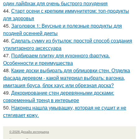
один лайфхак для очень быстрого похудения
44.
Старт осени с крепким иммунитетом: топ-продукты
для здоровья
45.
Заголовок 1: Вкусные и полезные продукты для
поздней осенней диеты
46.
Сделать сумку из бутылок: простой способ создания
утилитарного аксессуара
47.
Подбираем плитку для кухонного фартука.
Особенности и преимущества
48.
Какие доски выбирать для облицовки стен. Отделка
фасада деревом - какой материал выбрать: вагонка,
имитация бруса, блок хаус или обрезная доска?
49.
Декорирование стен деревянными досками:
современный тренд в интерьере
50.
Наконец нашла умывашку, которая не сушит и не
стягивает кожу.
© 2026 Дизайн интерьера