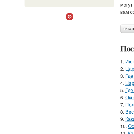
могут
вам с
читат
Пос
1.
Июн
2.
Цар
3.
Где
4.
Цар
5.
Где
6.
Окн
7.
Пол
8.
Вес
9.
Как
10.
Ос
11.
Ка