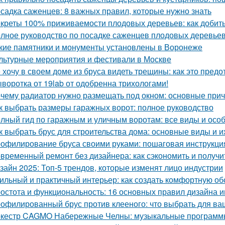
садка саженцев: 8 важных правил, которые нужно знать
креты 100% приживаемости плодовых деревьев: как добить
лное руководство по посадке саженцев плодовых деревьев
кие памятники и монументы установлены в Воронеже
льтурные мероприятия и фестивали в Москве
 хочу в своем доме из бруса видеть трещины: как это предо
воротка от 19lab от одобренна трихологами!
чему радиатор нужно размещать под окном: основные при
к выбрать размеры гаражных ворот: полное руководство
лный гид по гаражным и уличным воротам: все виды и осо
к выбрать брус для строительства дома: основные виды и и
офилирование бруса своими руками: пошаговая инструкци
временный ремонт без дизайнера: как сэкономить и получи
зайн 2025: Топ-5 трендов, которые изменят лицо индустрии
ильный и практичный интерьер: как создать комфортную об
остота и функциональность: 16 основных правил дизайна 
офилированный брус против клееного: что выбрать для ва
кестр CAGMO Набережные Челны: музыкальные программы