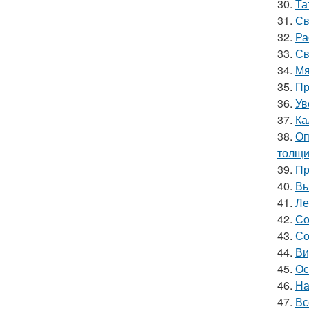
30.
Та
31.
Св
32.
Ра
33.
Св
34.
Мя
35.
Пр
36.
Ув
37.
Ка
38.
Оп
толщи
39.
Пр
40.
Вы
41.
Ле
42.
Со
43.
Со
44.
Ви
45.
Ос
46.
На
47.
Вс