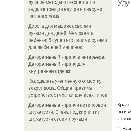
Улу
лучшие методы от эксперта по
заделке трещин внутри и снаружи
частного дома
Дорога для машинок своими
руками для детей. Чем занять
ребенка: 5 супер игр своими руками
для любителей машинок
Декоративный кирпич в интерьере.
Декоративный кирпич для
внутренней отделки
Как сделать утепленную отмостку
вокруг дома. Общие правила
устройства отмостки для всех типов
Красо
Декоративные кирпичи из гипсовой
но и 
штукатурки. Стена под кирпич из
краси
штукатурки своими руками
1. На