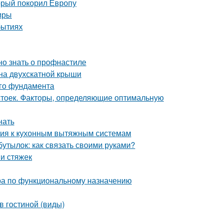
орый покорил Европу
иры
бытиях
но знать о профнастиле
на двухскатной крыши
ого фундамента
 стоек. Факторы, определяющие оптимальную
нать
ания к кухонным вытяжным системам
бутылок: как связать своими руками?
и стяжек
ра по функциональному назначению
в гостиной (виды)