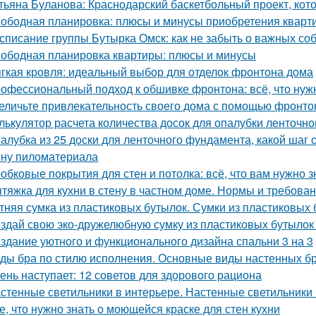
тьяна Буланова: Краснодарский баскетбольный проект, кот
ободная планировка: плюсы и минусы приобретения кварт
списание группы Бутырка Омск: как не забыть о важных со
ободная планировка квартиры: плюсы и минусы
гкая кровля: идеальный выбор для отделок фронтона дома
офессиональный подход к обшивке фронтона: всё, что нуж
еличьте привлекательность своего дома с помощью фронто
лькулятор расчета количества досок для опалубки ленточн
алубка из 25 доски для ленточного фундамента, какой шаг
ну пиломатериала
обковые покрытия для стен и потолка: всё, что вам нужно з
тяжка для кухни в стену в частном доме. Нормы и требов
тняя сумка из пластиковых бутылок. Сумки из пластиковых 
здай свою эко-дружелюбную сумку из пластиковых бутылок 
здание уютного и функционального дизайна спальни 3 на 3
ды бра по стилю исполнения. Основные виды настенных б
ень наступает: 12 советов для здорового рациона
стенные светильники в интерьере. Настенные светильники 
е, что нужно знать о моющейся краске для стен кухни