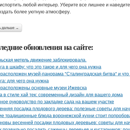
 испортить любой интерьер. Уберите все лишнее и наведите
оздать более уютную атмосферу.
ь дальше →
ледние обновления на сайте:
ьская метель движение заблокировала.
га в шкафу: что это такое и для чего она нужна
 расположен музей-панорама "Сталинградская битва" и что
га: для чего она нужна
 расположены основные музеи Ижевска
а в стиле хай тек: современный дизайн для вашего дома
ное руководство по закладке сада на вашем участке
енняя посадка плодового дерева: полезные советы для н
ие традиционные блюда воронежской кухни стоит попробов
новы весенней посадки плодовых деревьев: советы для н
к правильно посадить саженцы деревьев и кустарников: по