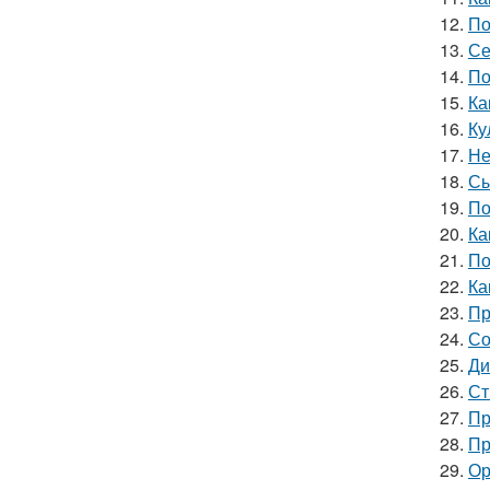
12.
По
13.
Се
14.
По
15.
Ка
16.
Ку
17.
Не
18.
Сы
19.
По
20.
Ка
21.
По
22.
Ка
23.
Пр
24.
Со
25.
Ди
26.
Ст
27.
Пр
28.
Пр
29.
Ор