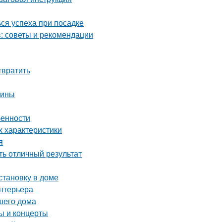
ся успеха при посадке
: советы и рекомендации
твратить
чины
бенности
х характеристики
я
ть отличный результат
становку в доме
интерьера
шего дома
 и концерты