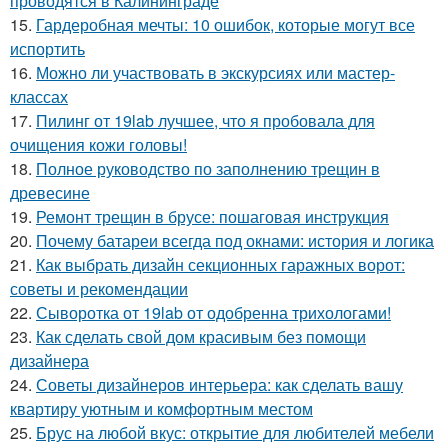
проводятся в Калининграде
15.
Гардеробная мечты: 10 ошибок, которые могут все
испортить
16.
Можно ли участвовать в экскурсиях или мастер-
классах
17.
Пилинг от 19lab лучшее, что я пробовала для
очищения кожи головы!
18.
Полное руководство по заполнению трещин в
древесине
19.
Ремонт трещин в брусе: пошаговая инструкция
20.
Почему батареи всегда под окнами: история и логика
21.
Как выбрать дизайн секционных гаражных ворот:
советы и рекомендации
22.
Сыворотка от 19lab от одобренна трихологами!
23.
Как сделать свой дом красивым без помощи
дизайнера
24.
Советы дизайнеров интерьера: как сделать вашу
квартиру уютным и комфортным местом
25.
Брус на любой вкус: открытие для любителей мебели