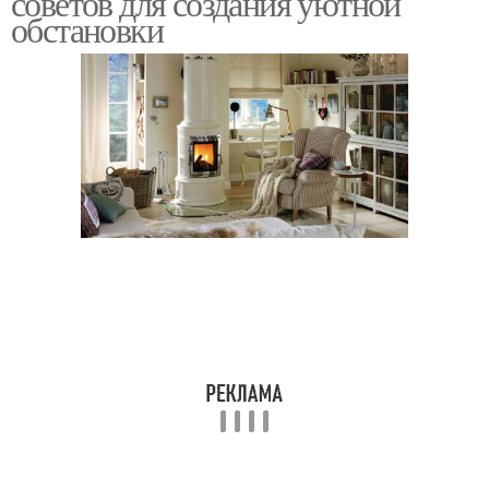
советов для создания уютной
обстановки
Теплый ковер
Ковер с градиентом
Современный ковер