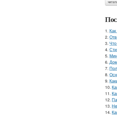
читат
Пос
1.
Как
2.
Отв
3.
Что
4.
Сти
5.
Мин
6.
Дом
7.
Пол
8.
Осн
9.
Как
10.
Ка
11.
Ка
12.
Па
13.
He
14.
Ка