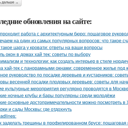
ь дальше →
ледние обновления на сайте:
 проходит работа с архитектурным бюро: пошаговое руково
ечаем на один из самых популярных вопросов: что такое сч
 такое царга у кровати: ответы на ваши вопросы
ль окон в домах хай тек: советы по выбору
имализм и технологии: как создать интерьер в стиле нордич
а хай-тек с панорамными окнами: современное жилье под 
ное руководство по посадке деревьев и кустарников: сове
овы весенней посадки плодовых деревьев: советы для на
ие культурные мероприятия регулярно проводятся в Москв
кие ночные клубы и бары популярны среди молодёжи
кие основные достопримечательности можно посмотреть в
рки и сады Москвы: где отдохнуть
adlines:
к заделать трещины в профилированном брусе: пошаговая 