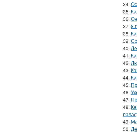
34.
Ос
35.
Ка
36.
Он
37.
8 
38.
Ка
39.
Со
40.
Ле
41.
Ка
42.
Лю
43.
Ка
44.
Ка
45.
Пр
46.
Ух
47.
Пр
48.
Ка
палас
49.
Ма
50.
Де