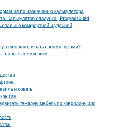
ормация по назначению калькулятора
. Калькулятор опалубки | Progressbuild
ть спальню комфортной и удобной
бутылок: как связать своими руками?
астенные светильники
ущества
артона
равила и советы
окрытия
редвигать тяжелую мебель по ковролину или
рости
татки