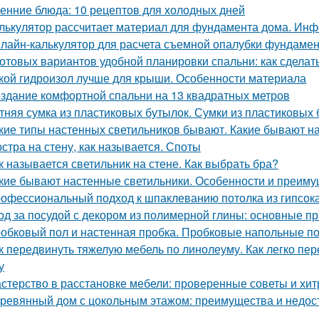
енние блюда: 10 рецептов для холодных дней
лькулятор рассчитает материал для фундамента дома. Инф
лайн-калькулятор для расчета съемной опалубки фундамента
готовых вариантов удобной планировки спальни: как сдела
кой гидроизол лучше для крыши. Особенности материала
здание комфортной спальни на 13 квадратных метров
тняя сумка из пластиковых бутылок. Сумки из пластиковых 
кие типы настенных светильников бывают. Какие бывают н
стра на стену, как называется. Споты
к называется светильник на стене. Как выбрать бра?
кие бывают настенные светильники. Особенности и преим
офессиональный подход к шпаклеванию потолка из гипсок
од за посудой с декором из полимерной глины: основные п
обковый пол и настенная пробка. Пробковые напольные п
к передвинуть тяжелую мебель по линолеуму. Как легко пе
у
стерство в расстановке мебели: проверенные советы и хит
ревянный дом с цокольным этажом: преимущества и недос