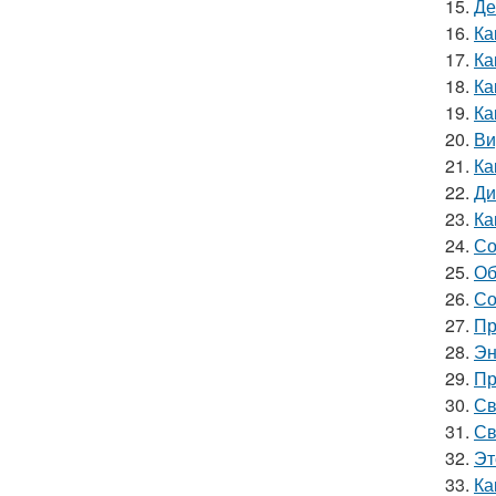
15.
Де
16.
Ка
17.
Ка
18.
Ка
19.
Ка
20.
Ви
21.
Ка
22.
Ди
23.
Ка
24.
Со
25.
Об
26.
Со
27.
Пр
28.
Эн
29.
Пр
30.
Св
31.
Св
32.
Эт
33.
Ка