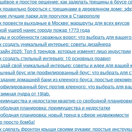
шёвое и простое решение: как заделать трещины в брусе с
к правильно бороться с трещинами в деревянном доме: э
кие лучшие парки для прогулок в Ставрополе
к провести выходные в Москве: маршруты для всех вкусов
кой ущерб нанес городу пожар 1773 года
ды и особенности гаражных ворот: что выбрать для вашего
к создать уникальный интерьер: советы дизайнера
зайн 2025: Топ-5 трендов, которые изменят лицо индустрии
к создать стильный интерьер: 10 основных правил
здай свой уникальный интерьер: советы и идеи для вашей 
ычный брус или профилированный брус: что выбрать для с
здание домашней бани из клееного бруса: простые рекоме
офилированный брус против клееного: что выбрать для ва
зимная пудра от 19lab.
еимущества и недостатки квартир со свободной планировко
ободная планировка: преимущества и недостатки
ободная планировка: новый тренд в сфере недвижимости
о просто бомба!
к сделать фронтон крыши своими руками: простые инструк