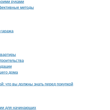
воими руками
ффективные методы
 гаража
квартиры
троительства
ндации
шего дома
й: что вы должны знать перед покупкой
ции для начинающих