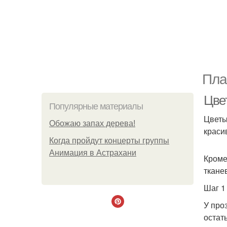
Пла
Цве
Популярные материалы
Цветы
Обожaю зaпах деpева!
краси
Когда пройдут концерты группы
Анимация в Астрахани
Кроме
ткане
Шаг 1
У про
остат