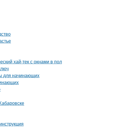
дство
астье
еский хай-тек с окнами в пол
ключ
ты для начинающих
чинающих
е
 Хабаровске
инструкция