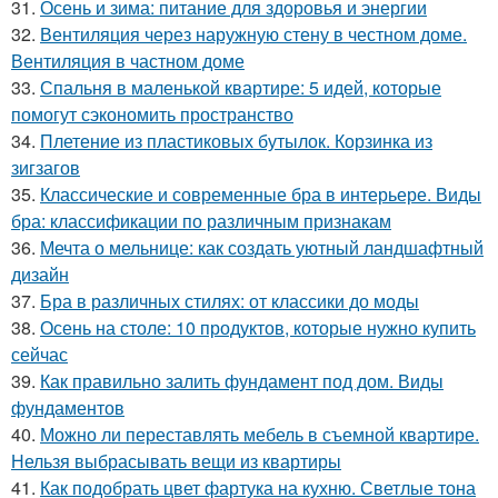
31.
Осень и зима: питание для здоровья и энергии
32.
Вентиляция через наружную стену в честном доме.
Вентиляция в частном доме
33.
Спальня в маленькой квартире: 5 идей, которые
помогут сэкономить пространство
34.
Плетение из пластиковых бутылок. Корзинка из
зигзагов
35.
Классические и современные бра в интерьере. Виды
бра: классификации по различным признакам
36.
Мечта о мельнице: как создать уютный ландшафтный
дизайн
37.
Бра в различных стилях: от классики до моды
38.
Осень на столе: 10 продуктов, которые нужно купить
сейчас
39.
Как правильно залить фундамент под дом. Виды
фундаментов
40.
Можно ли переставлять мебель в съемной квартире.
Нельзя выбрасывать вещи из квартиры
41.
Как подобрать цвет фартука на кухню. Светлые тона