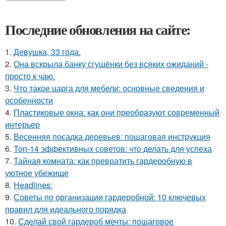
Последние обновления на сайте:
1.
Девушка, 33 года.
2.
Она вскрыла банку сгущёнки без всяких ожиданий -
просто к чаю.
3.
Что такое царга для мебели: основные сведения и
особенности
4.
Пластиковые окна: как они преобразуют современный
интерьер
5.
Весенняя посадка деревьев: пошаговая инструкция
6.
Топ-14 эффективных советов: что делать для успеха
7.
Тайная комната: как превратить гардеробную в
уютное убежище
8.
Headlines:
9.
Советы по организации гардеробной: 10 ключевых
правил для идеального порядка
10.
Сделай свой гардероб мечты: пошаговое