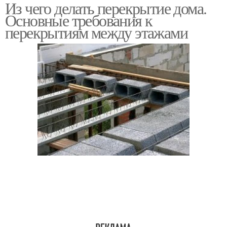
Из чего делать перекрытие дома.
Межэтажные
Перекрытия между
Основные требования к
перекрытия
этажами
перекрытиям между этажами
Монолитно-бетонные
Перекрытия в доме
перекрытия
Цельное перекрытие
Перекрытие для стен
Перекрытия для
Деревянные
сооружения
перекрытия
Перекрытия на