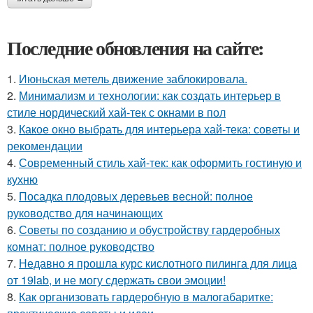
Последние обновления на сайте:
1.
Июньская метель движение заблокировала.
2.
Минимализм и технологии: как создать интерьер в
стиле нордический хай-тек с окнами в пол
3.
Какое окно выбрать для интерьера хай-тека: советы и
рекомендации
4.
Современный стиль хай-тек: как оформить гостиную и
кухню
5.
Посадка плодовых деревьев весной: полное
руководство для начинающих
6.
Советы по созданию и обустройству гардеробных
комнат: полное руководство
7.
Недавно я прошла курс кислотного пилинга для лица
от 19lab, и не могу сдержать свои эмоции!
8.
Как организовать гардеробную в малогабаритке: