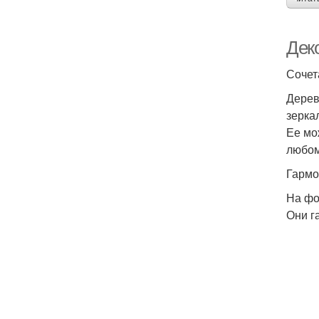
Дек
Сочет
Дерев
зерка
Ее мо
любом
Гармо
На фо
Они г