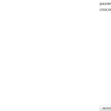
разли
спосо
читат