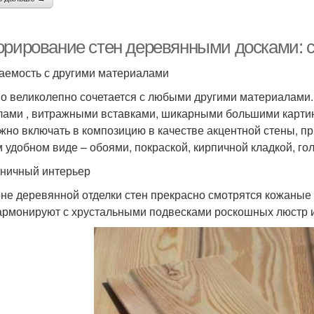
орирование стен деревянными досками: 
аемость с другими материалами
о великолепно сочетается с любыми другими материалами.
лами , витражными вставками, шикарными большими картин
жно включать в композицию в качестве акцентной стены, п
 удобном виде – обоями, покраской, кирпичной кладкой, го
ничный интерьер
не деревянной отделки стен прекрасно смотрятся кожаные
армонируют с хрустальными подвесками роскошных люстр 