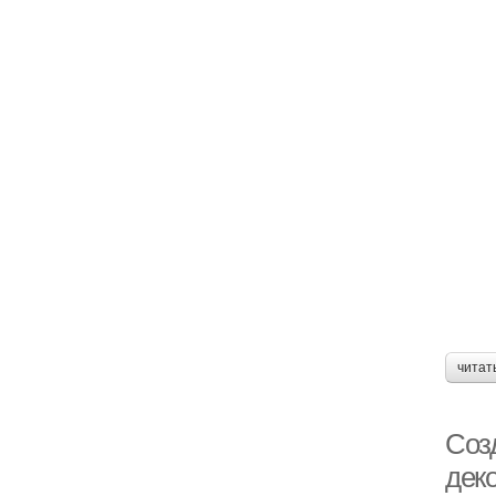
читат
Соз
дек