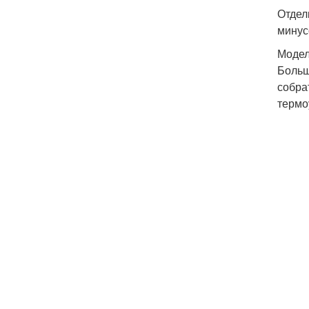
Отдел
минус
Модел
Больш
собра
термо