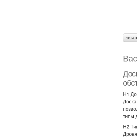
читат
Вас
Дос
обс
H1 До
Доска
позво
типы 
H2 Ти
Дровя