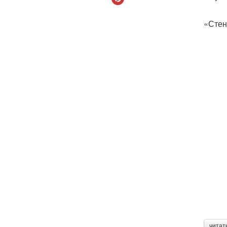
«Стен
читат