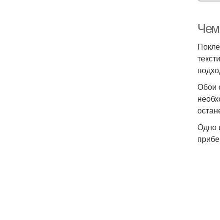
Чем
Покле
текст
подхо
Обои 
необх
остан
Одно 
прибе